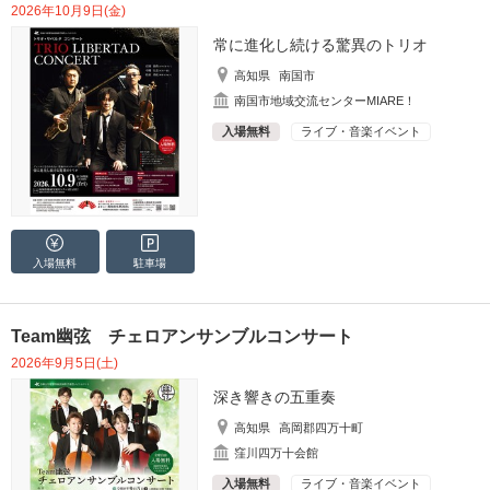
2026年10月9日(金)
常に進化し続ける驚異のトリオ
高知県
南国市
南国市地域交流センターMIARE！
入場無料
ライブ・音楽イベント
入場無料
駐車場
Team幽弦 チェロアンサンブルコンサート
2026年9月5日(土)
深き響きの五重奏
高知県
高岡郡四万十町
窪川四万十会館
入場無料
ライブ・音楽イベント