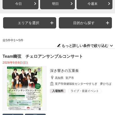
今日
明日
今週末
エリアを選択
目的から探す
全5件中1〜5件
もっと詳しい条件で絞り込む
Team幽弦 チェロアンサンブルコンサート
2026年9月6日(日)
深き響きの五重奏
高知県
室戸市
室戸市保健福祉センターやすらぎ 夢ひろば
入場無料
ライブ・音楽イベント