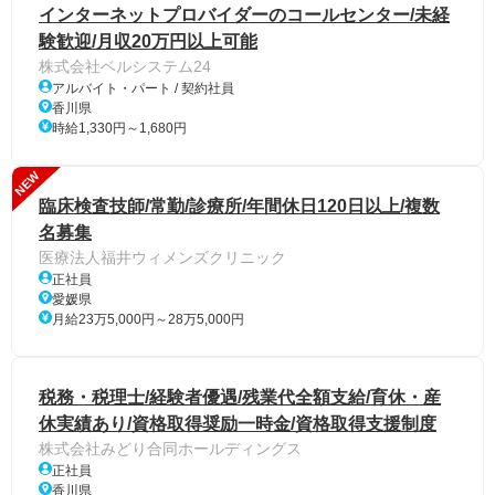
インターネットプロバイダーのコールセンター/未経
験歓迎/月収20万円以上可能
株式会社ベルシステム24
アルバイト・パート / 契約社員
香川県
時給1,330円～1,680円
NEW
臨床検査技師/常勤/診療所/年間休日120日以上/複数
名募集
医療法人福井ウィメンズクリニック
正社員
愛媛県
月給23万5,000円～28万5,000円
税務・税理士/経験者優遇/残業代全額支給/育休・産
休実績あり/資格取得奨励一時金/資格取得支援制度
株式会社みどり合同ホールディングス
正社員
香川県