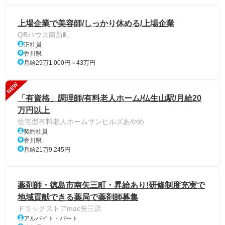
上場企業で美容師/しっかり休める/上場企業
QBハウス南新町
正社員
香川県
月給29万1,000円～43万円
NEW
「有資格」調理師/有料老人ホーム/仏生山駅/月給20
万円以上
住宅型有料老人ホームサンヒルズあやめ
契約社員
香川県
月給21万9,245円
薬剤師・徳島市南矢三町・昇給あり!研修制度充実で
地域貢献できる薬局で薬剤師募集
ドラッグストアmac矢三店
アルバイト・パート