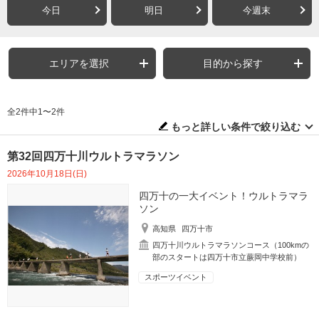
今日
明日
今週末
エリアを選択
目的から探す
全2件中1〜2件
もっと詳しい条件で絞り込む
第32回四万十川ウルトラマラソン
2026年10月18日(日)
四万十の一大イベント！ウルトラマラ
ソン
高知県
四万十市
四万十川ウルトラマラソンコース（100kmの
部のスタートは四万十市立蕨岡中学校前）
スポーツイベント