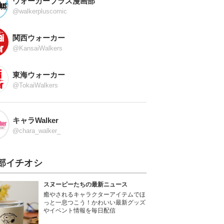
ウォーカープラス漫画部
@walkerpluscomic
関西ウォーカー
@KansaiWalkers
東海ウォーカー
@TokaiWalkers
キャラWalker
@chara_walker_
部イチオシ
スヌーピーたちの最新ニュース
癒やされるキャラクターアイテムでほ
っと一息つこう！かわいい最新グッズ
やイベント情報を毎日配信