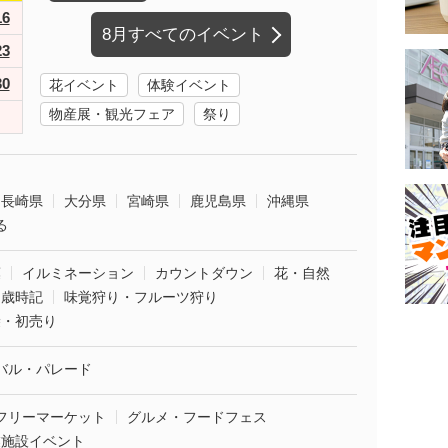
16
8月すべてのイベント
23
30
花イベント
体験イベント
物産展・観光フェア
祭り
長崎県
大分県
宮崎県
鹿児島県
沖縄県
る
葉
イルミネーション
カウントダウン
花・自然
・歳時記
味覚狩り・フルーツ狩り
袋・初売り
バル・パレード
フリーマーケット
グルメ・フードフェス
業施設イベント