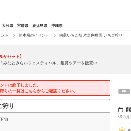
大分県
宮崎県
鹿児島県
沖縄県
ベント
熊本県のイベント
阿蘇いちご畑 木之内農園 いちご狩り
ルがセット】
「みなとみらいフェスティバル」鑑賞ツアーを販売中
ントは終了しました。
狩りの一覧はこちらからご確認ください。
ご狩り
熊
8月
月下旬
夏