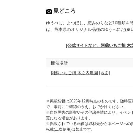
見どころ
ゆうべに、よつぼし、恋みのりなど10種類を
は、熊本県のオリジナル品種のゆうべにだ(※
[公式サイトなど、阿蘇いちご畑 木
開催場所
阿蘇いちご畑 木之内農園
[地図]
※掲載情報は2025年12月時点のものです。随
で、事前にご確認のうえ、おでかけください。
※自然災害の影響やその他諸事情により、イベン
更になる場合があります。
※掲載されている画像は取材先から本ページへの
転載(二次使用)は禁止です。