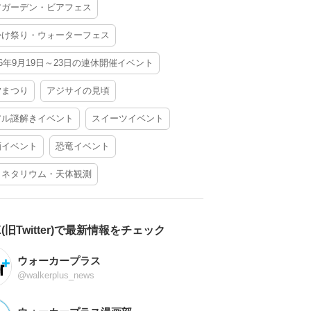
アガーデン・ビアフェス
かけ祭り・ウォーターフェス
26年9月19日～23日の連休開催イベント
夕まつり
アジサイの見頃
アル謎解きイベント
スイーツイベント
酒イベント
恐竜イベント
ラネタリウム・天体観測
X(旧Twitter)で最新情報をチェック
ウォーカープラス
@walkerplus_news