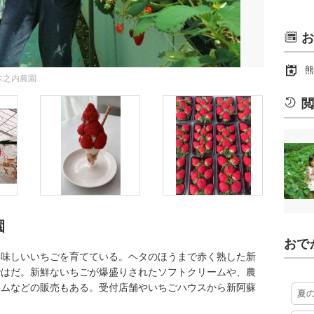
お
熊
木之内農園
閲
園
おで
美味しいいちごを育てている。ヘタのほうまで赤く熟した新
ではだ。新鮮ないちごが爆盛りされたソフトクリームや、農
ャムなどの販売もある。受付店舗やいちごハウスから新阿蘇
夏