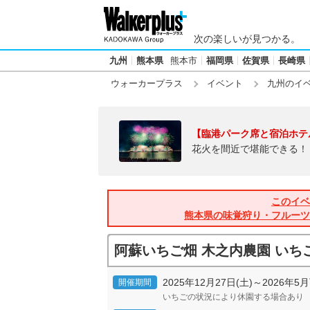
次の楽しいが見つかる。
九州
熊本県
熊本市
福岡県
佐賀県
長崎県
ウォーカープラス
イベント
九州のイ
【臨港パーク席と宿泊ホテ
花火を間近で堪能できる！
このイベ
熊本県の味覚狩り・フルーツ
阿蘇いちご畑 木之内農園 いち
2025年12月27日(土)～2026年5
開催期間
いちごの状況により休園する場合あり