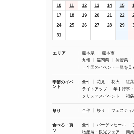
10
11
12
13
14
15
17
18
19
20
21
22
24
25
26
27
28
29
31
エリア
熊本県
熊本市
九州
福岡県
佐賀県
→全国のイベント一覧を見
全件
花見
花火
紅
季節のイベ
ント
ライトアップ
年中行事
クリスマスイベント
福
全件
祭り
フェスティ
祭り
全件
バーゲンセール
食べる・買
う
物産展・観光フェア
商