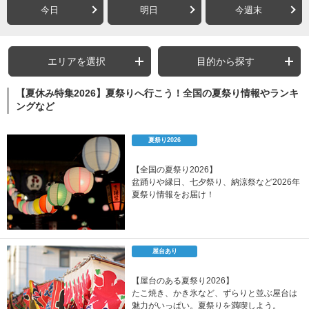
今日
明日
今週末
エリアを選択
目的から探す
【夏休み特集2026】夏祭りへ行こう！全国の夏祭り情報やランキ
ングなど
夏祭り2026
【全国の夏祭り2026】
盆踊りや縁日、七夕祭り、納涼祭など2026年
夏祭り情報をお届け！
屋台あり
【屋台のある夏祭り2026】
たこ焼き、かき氷など、ずらりと並ぶ屋台は
魅力がいっぱい。夏祭りを満喫しよう。