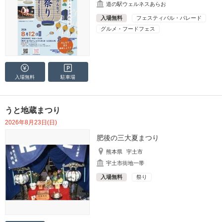
道の駅ウェルネスあらお
入場無料
フェスティバル・パレード
グルメ・フードフェス
入場無料
駐車場
うと地蔵まつり
2026年8月23日(日)
肥後の三大夏まつり
熊本県
宇土市
宇土市街地一帯
入場無料
祭り