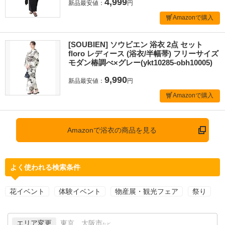
4,999
新品最安値：
円
Amazonで購入
[SOUBIEN] ソウビエン 浴衣 2点 セット
floro レディース (浴衣/半幅帯) フリーサイズ
モダン椿調べ×グレー(ykt10285-obh10005)
9,990
新品最安値：
円
Amazonで購入
Amazonで浴衣の商品を見る
よく使われる検索条件
花イベント
体験イベント
物産展・観光フェア
祭り
エリア変更
東京、大阪市
など