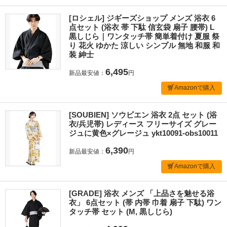
[ロシェル] ジギーズショップ メンズ 浴衣 6
点セット (浴衣 帯 下駄 信玄袋 扇子 腰帯) L
黒しじら｜ワンタッチ帯 簡単着付け 夏服 祭
り 花火 ゆかた 涼しい シンプル 無地 和服 和
装 紳士
6,495
新品最安値：
円
Amazonで購入
[SOUBIEN] ソウビエン 浴衣 2点 セット (浴
衣/兵児帯) レディース フリーサイズ グレー
ジュに黄色×グレージュ ykt10091-obs10011
6,390
新品最安値：
円
Amazonで購入
[GRADE] 浴衣 メンズ 「上品さを魅せる浴
衣」 6点セット (帯 内帯 巾着 扇子 下駄) ワン
タッチ帯 セット (M, 黒しじら)