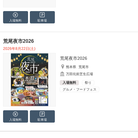
入場無料
駐車場
荒尾夜市2026
2026年8月22日(土)
荒尾夜市2026
熊本県
荒尾市
万田坑前芝生広場
入場無料
祭り
グルメ・フードフェス
入場無料
駐車場