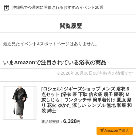
沖縄県で今週末に開催されるおすすめイベント20選
閲覧履歴
最近見たイベント&スポットページはありません。
いまAmazonで注目されている浴衣の商品
※2026年08月06日08時 時点の情報です
[ロシェル] ジギーズショップ メンズ 浴衣 6
点セット (浴衣 帯 下駄 信玄袋 扇子 腰帯) M
灰しじら｜ワンタッチ帯 簡単着付け 夏服 祭
り 花火 ゆかた 涼しい シンプル 無地 和服 和
装 紳士
6,328
新品最安値：
円
Amazonで購入