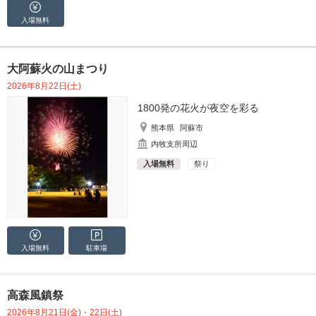
入場無料
大阿蘇火の山まつり
2026年8月22日(土)
1800発の花火が夜空を彩る
熊本県
阿蘇市
内牧支所周辺
入場無料
祭り
入場無料
駐車場
高森風鎮祭
2026年8月21日(金)・22日(土)