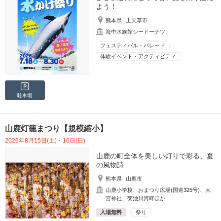
よう！
熊本県
上天草市
海中水族館シードーナツ
フェスティバル・パレード
体験イベント・アクティビティ
駐車場
山鹿灯籠まつり【規模縮小】
2026年8月15日(土)・16日(日)
山鹿の町全体を美しい灯りで彩る、夏
の風物詩
熊本県
山鹿市
山鹿小学校、おまつり広場(国道325号)、大
宮神社、菊池川河畔ほか
入場無料
祭り