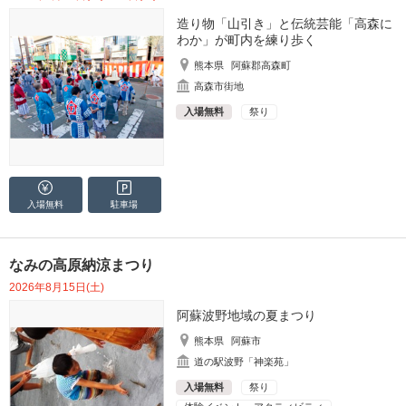
造り物「山引き」と伝統芸能「高森に
わか」が町内を練り歩く
熊本県
阿蘇郡高森町
高森市街地
入場無料
祭り
入場無料
駐車場
なみの高原納涼まつり
2026年8月15日(土)
阿蘇波野地域の夏まつり
熊本県
阿蘇市
道の駅波野「神楽苑」
入場無料
祭り