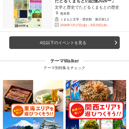
たどるくまもとの記憶2026ー」
文学と歴史でたどるくまもとの歴史
熊本県
くまもと文学・歴史館 展示室1,2
2026年7月17日(金)～9月23日(水)
4位以下のイベントを見る
テーマWalker
テーマ別特集をチェック