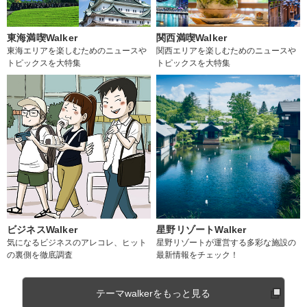
東海満喫Walker
関西満喫Walker
東海エリアを楽しむためのニュースや
関西エリアを楽しむためのニュースや
トピックスを大特集
トピックスを大特集
ビジネスWalker
星野リゾートWalker
気になるビジネスのアレコレ、ヒット
星野リゾートが運営する多彩な施設の
の裏側を徹底調査
最新情報をチェック！
テーマwalkerをもっと見る