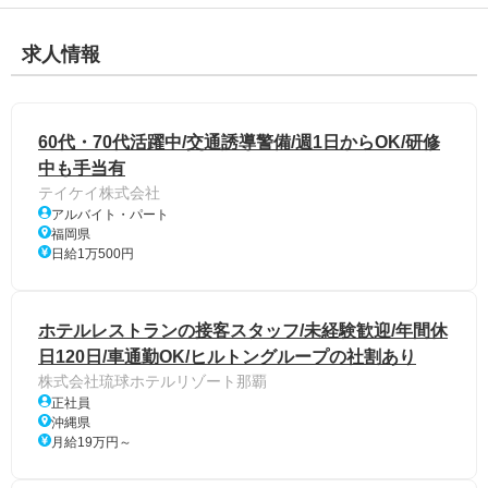
求人情報
60代・70代活躍中/交通誘導警備/週1日からOK/研修
中も手当有
テイケイ株式会社
アルバイト・パート
福岡県
日給1万500円
ホテルレストランの接客スタッフ/未経験歓迎/年間休
日120日/車通勤OK/ヒルトングループの社割あり
株式会社琉球ホテルリゾート那覇
正社員
沖縄県
月給19万円～