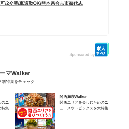
上可/2交替/車通勤OK/熊本県合志市御代志
Sponsored by
ーマWalker
マ別特集をチェック
関西満喫Walker
めのニ
関西エリアを楽しむためのニ
大特集
ュースやトピックスを大特集