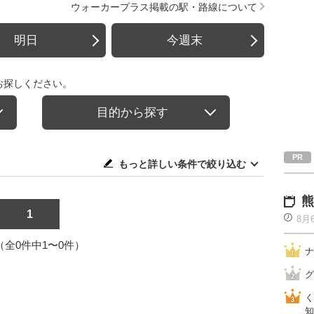
ウォーカープラス掲載の駅・路線について
明日
今週末
お探しください。
目的から探す
もっと詳しい条件で絞り込む
熊
1
8月
1（全0件中1〜0件）
ナ
グ
く
知