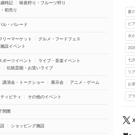
・歳時記
味覚狩り・フルーツ狩り
袋・初売り
夏
ビ
バル・パレード
水
フリーマーケット
グルメ・フードフェス
業施設イベント
20
七
スポーツイベント
ライブ・音楽イベント
劇
伝統芸能・お笑いライブ
リ
講演会・トークショー
展示会
アニメ・ゲーム
お
プ
クティビティ
その他のイベント
了間際
施設
ショッピング施設