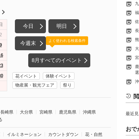
九
月
福
佐
日
今日
明日
長
2
熊
よく使われる検索条件
今週末
9
大
16
宮
8月すべてのイベント
23
鹿
選
30
花イベント
体験イベント
沖
物産展・観光フェア
祭り
閲
長崎県
大分県
宮崎県
鹿児島県
沖縄県
最近見
る
おで
葉
イルミネーション
カウントダウン
花・自然