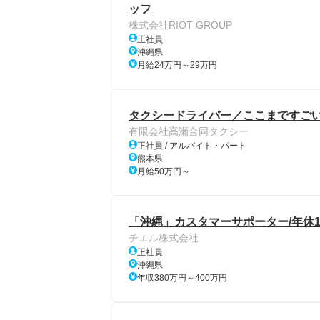
ッフ
株式会社RIOT GROUP
正社員
沖縄県
月給24万円～29万円
タクシードライバー／ここまですご
有限会社高瀬合同タクシー
正社員 / アルバイト・パート
熊本県
月給50万円～
「沖縄」カスタマーサポーター/年休1
チエル株式会社
正社員
沖縄県
年収380万円～400万円