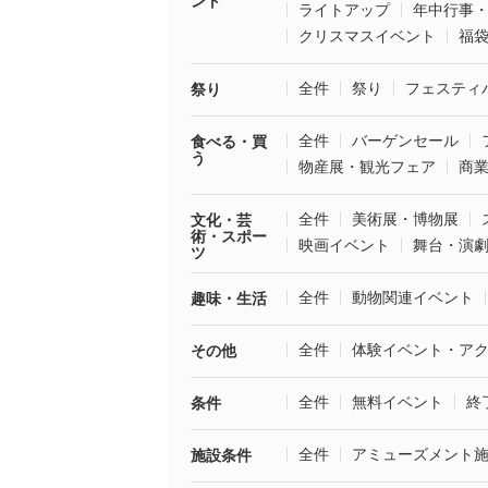
ント
ライトアップ
年中行事
クリスマスイベント
福
全件
祭り
フェスティ
祭り
全件
バーゲンセール
食べる・買
う
物産展・観光フェア
商
全件
美術展・博物展
文化・芸
術・スポー
映画イベント
舞台・演
ツ
全件
動物関連イベント
趣味・生活
全件
体験イベント・ア
その他
全件
無料イベント
終
条件
全件
アミューズメント
施設条件