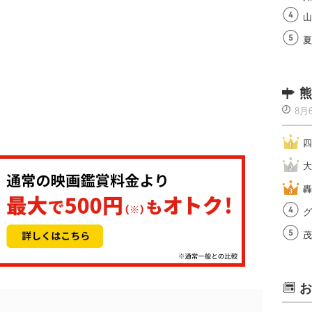
山
夏
熊
8月
四
大
轟
グ
茂
お