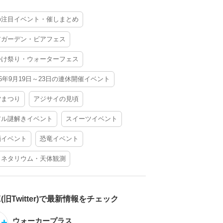
の注目イベント・催しまとめ
アガーデン・ビアフェス
かけ祭り・ウォーターフェス
26年9月19日～23日の連休開催イベント
夕まつり
アジサイの見頃
アル謎解きイベント
スイーツイベント
酒イベント
恐竜イベント
ラネタリウム・天体観測
X(旧Twitter)で最新情報をチェック
ウォーカープラス