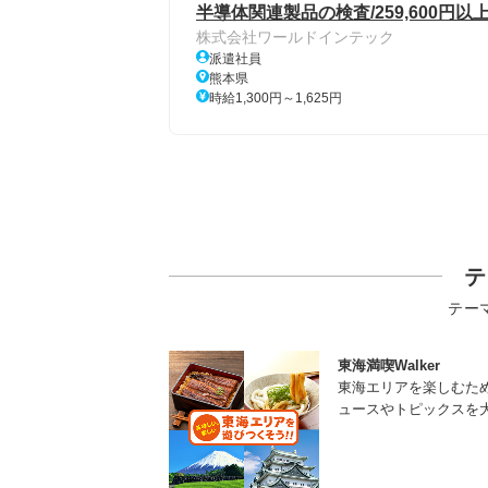
半導体関連製品の検査/259,600円以
株式会社ワールドインテック
派遣社員
熊本県
時給1,300円～1,625円
テ
テー
東海満喫Walker
東海エリアを楽しむた
ュースやトピックスを