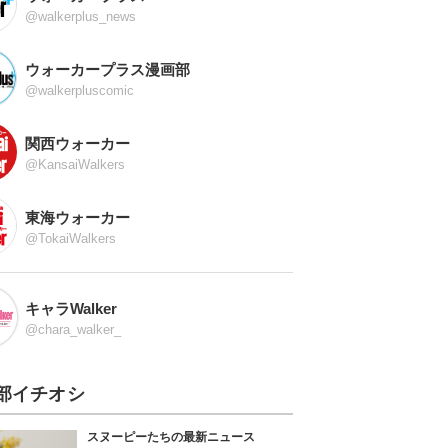
@walkerplus_news
ウォーカープラス漫画部
@walkerpluscomic
関西ウォーカー
@KansaiWalkers
東海ウォーカー
@TokaiWalkers
キャラWalker
@chara_walker_
部イチオシ
スヌーピーたちの最新ニュース