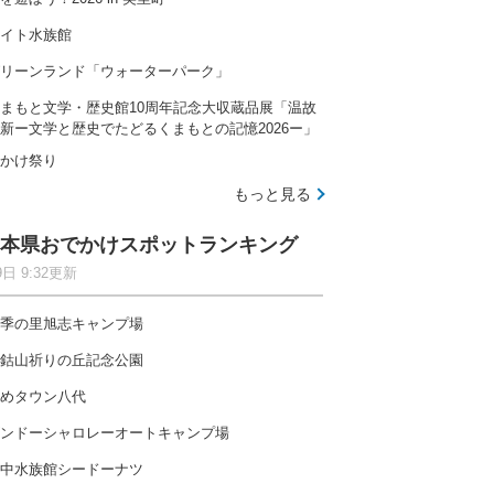
イト水族館
リーンランド「ウォーターパーク」
まもと文学・歴史館10周年記念大収蔵品展「温故
新ー文学と歴史でたどるくまもとの記憶2026ー」
かけ祭り
もっと見る
本県おでかけスポットランキング
9日 9:32更新
季の里旭志キャンプ場
鈷山祈りの丘記念公園
めタウン八代
ンドーシャロレーオートキャンプ場
中水族館シードーナツ