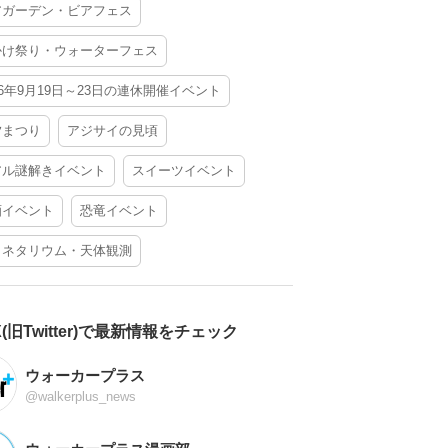
アガーデン・ビアフェス
かけ祭り・ウォーターフェス
26年9月19日～23日の連休開催イベント
夕まつり
アジサイの見頃
アル謎解きイベント
スイーツイベント
酒イベント
恐竜イベント
ラネタリウム・天体観測
X(旧Twitter)で最新情報をチェック
ウォーカープラス
@walkerplus_news