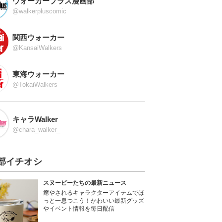
ウォーカープラス漫画部
@walkerpluscomic
関西ウォーカー
@KansaiWalkers
東海ウォーカー
@TokaiWalkers
キャラWalker
@chara_walker_
部イチオシ
スヌーピーたちの最新ニュース
癒やされるキャラクターアイテムでほ
っと一息つこう！かわいい最新グッズ
やイベント情報を毎日配信