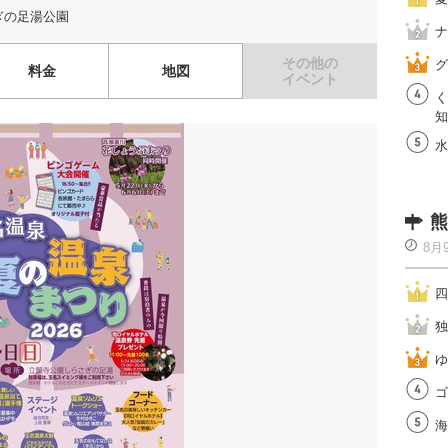
ぎの足湯公園
ナ
その他の
グ
料金
地図
イベント
く
知
水
熊
8月
四
独
ゆ
ゴ
海