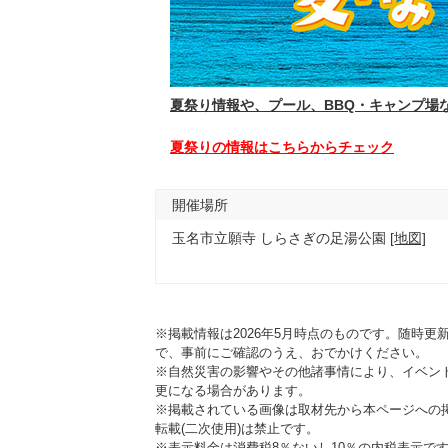
夏祭り情報や、プール、BBQ・キャンプ場
夏祭りの情報はこちらからチェック
開催場所
玉名市立願寺 しらさぎの足湯公園
[地図]
※掲載情報は2026年5月時点のものです。随時
で、事前にご確認のうえ、おでかけください。
※自然災害の影響やその他諸事情により、イベン
更になる場合があります。
※掲載されている画像は取材先から本ページへの
転載(二次使用)は禁止です。
※表示料金は消費税8％ないし10％の内税表示で