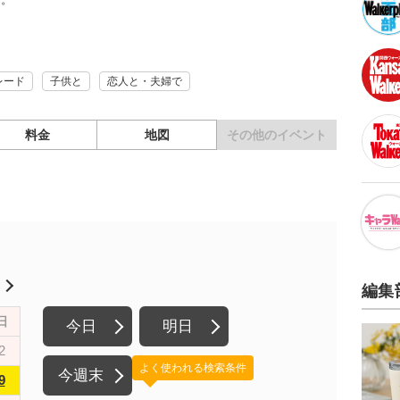
レード
子供と
恋人と・夫婦で
料金
地図
その他の
イベント
月
編集
日
今日
明日
2
よく使われる検索条件
今週末
9