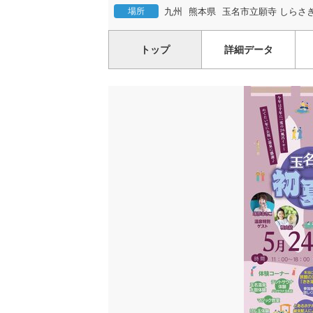
場所
九州
熊本県
玉名市立願寺 しらさ
トップ
詳細データ