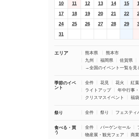
10
11
12
13
14
15
17
18
19
20
21
22
24
25
26
27
28
29
31
エリア
熊本県
熊本市
九州
福岡県
佐賀県
→全国のイベント一覧を見
全件
花見
花火
紅
季節のイベ
ント
ライトアップ
年中行事
クリスマスイベント
福
全件
祭り
フェスティ
祭り
全件
バーゲンセール
食べる・買
う
物産展・観光フェア
商