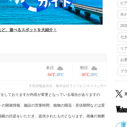
ビ
水
20
など、遊べるスポットを大紹介！
七
リ
お
本日
明日
プ
34℃
36℃
28℃
28℃
天気情報提供元：株式会社ライフビジネスウェザー
更新をしておりますが内容が変更となっている場合がありますの
トの開催情報、施設の営業時間、植物の開花・見頃期間などは変
掲載の許諾をいただき、提供されたものとなります。画像の無断
す。