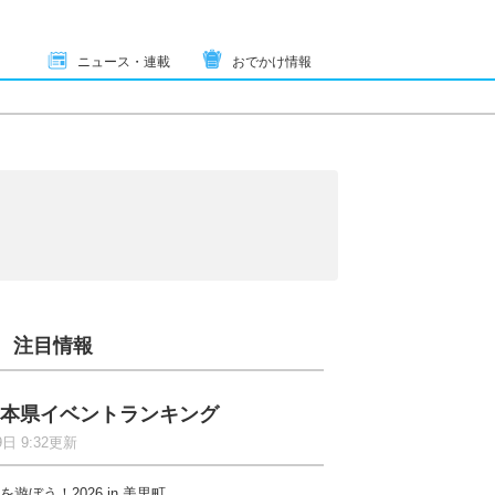
ニュース・連載
おでかけ情報
注目情報
本県イベントランキング
9日 9:32更新
を遊ぼう！2026 in 美里町