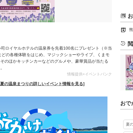
お
熊
閲
い司ロイヤルホテルの温泉券を先着100名にプレゼント（※当
鼓などの各種体験をはじめ、マジックショーやライブ、くまモ
。そのほかキッチンカーなどのグルメや、豪華賞品が当たる
う。
情報提供=イベントバンク
初夏の温泉まつりの詳しいイベント情報を見る]
おで
夏