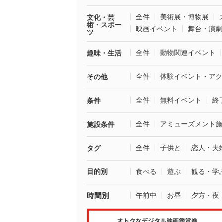
全件
美術展・博物展
文化・芸
術・スポー
映画イベント
舞台・演
ツ
全件
動物関連イベント
趣味・生活
全件
体験イベント・ア
その他
全件
無料イベント
終
条件
全件
アミューズメント
施設条件
全件
子供と
恋人・夫
タグ
目的別
食べる
遊ぶ
観る・学
時間別
午前中
お昼
夕方・夜