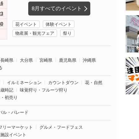
16
8月すべてのイベント
23
30
花イベント
体験イベント
物産展・観光フェア
祭り
長崎県
大分県
宮崎県
鹿児島県
沖縄県
る
葉
イルミネーション
カウントダウン
花・自然
・歳時記
味覚狩り・フルーツ狩り
袋・初売り
バル・パレード
フリーマーケット
グルメ・フードフェス
業施設イベント