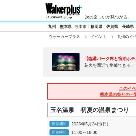
次の楽しいが見つかる。
九州
熊本県
熊本市
福岡県
佐賀県
長崎県
ウォーカープラス
イベント
九州のイ
【臨港パーク席と宿泊ホテ
花火を間近で堪能できる！
このイベ
熊本県の祭りの一
玉名温泉 初夏の温泉まつり
2026年5月24日(日)
開催期間
11:00～18:00
開催時間