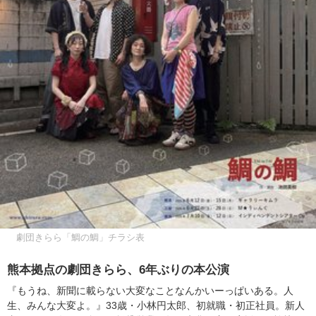
劇団きらら「鯛の鯛」チラシ表
熊本拠点の劇団きらら、6年ぶりの本公演
『もうね、新聞に載らない大変なことなんかいーっぱいある。人
生、みんな大変よ。』33歳・小林円太郎、初就職・初正社員。新人