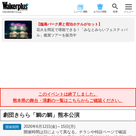
ニュース･連載
おでかけ情報
検 索
メニュー
【臨港パーク席と宿泊ホテルがセット】
花火を間近で堪能できる！「みなとみらいフェスティバ
ル」鑑賞ツアーを販売中
このイベントは終了しました。
熊本県の舞台・演劇の一覧はこちらからご確認ください。
劇団きらら「鯛の鯛」熊本公演
2026年6月12日(金)～15日(月)
開催期間
開催時間は日によって異なる。チラシや特設ページで確認