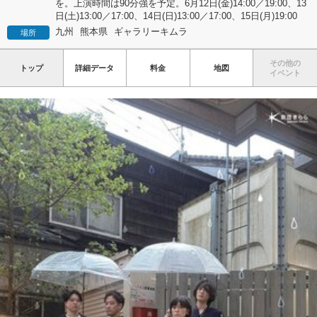
を。上演時間は90分強を予定。6月12日(金)14:00／19:00、13
日(土)13:00／17:00、14日(日)13:00／17:00、15日(月)19:00
九州
熊本県
ギャラリーキムラ
場所
その他の
トップ
詳細データ
料金
地図
イベント