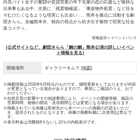
内見バイト女子の奮闘や賃貸営業の年下先輩の恋の応援など愉快な
出来事もある中、次第に「残置物確認」「事故物件処置」など目を
そむけたくなるような現実にも出会い…。熊本を拠点に活動する劇
団きらら。全編熊本弁、独自の視点から紡ぎ出す愉快で切実な社会
派コメディ。
情報提供＝イベントバンク
[公式サイトなど、劇団きらら「鯛の鯛」熊本公演の詳しいイベン
ト情報を見る]
開催場所
ギャラリーキムラ
[地図]
※掲載情報は2026年6月時点のものです。随時更新をしておりますが内容
が変更となっている場合がありますので、事前にご確認のうえ、おで
かけください。
※自然災害の影響やその他諸事情により、イベントの開催情報、施設の
営業時間、植物の開花・見頃期間などは変更になる場合があります。
※掲載されている画像は取材先から本ページへの掲載の許諾をいただ
き、提供されたものとなります。画像の無断転載(二次使用)は禁止で
す。
※表示料金は消費税8％ないし10％の内税表示です。