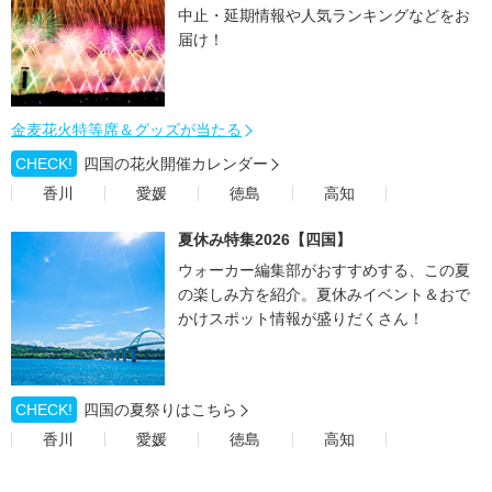
中止・延期情報や人気ランキングなどをお
届け！
金麦花火特等席＆グッズが当たる
CHECK!
四国の花火開催カレンダー
香川
愛媛
徳島
高知
夏休み特集2026【四国】
ウォーカー編集部がおすすめする、この夏
の楽しみ方を紹介。夏休みイベント＆おで
かけスポット情報が盛りだくさん！
CHECK!
四国の夏祭りはこちら
香川
愛媛
徳島
高知