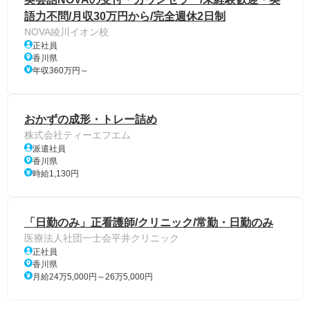
語力不問/月収30万円から/完全週休2日制
NOVA綾川イオン校
正社員
香川県
年収360万円～
おかずの成形・トレー詰め
株式会社ティーエフエム
派遣社員
香川県
時給1,130円
「日勤のみ」正看護師/クリニック/常勤・日勤のみ
医療法人社団一士会平井クリニック
正社員
香川県
月給24万5,000円～26万5,000円