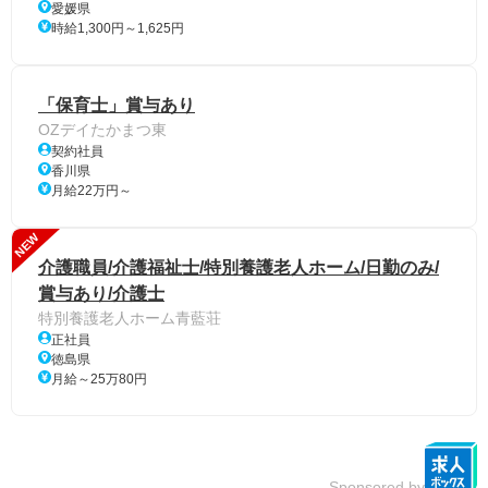
愛媛県
時給1,300円～1,625円
「保育士」賞与あり
OZデイたかまつ東
契約社員
香川県
月給22万円～
NEW
介護職員/介護福祉士/特別養護老人ホーム/日勤のみ/
賞与あり/介護士
特別養護老人ホーム青藍荘
正社員
徳島県
月給～25万80円
Sponsored by