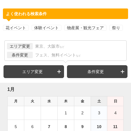
よく使われる検索条件
花イベント
体験イベント
物産展・観光フェア
祭り
エリア変更
東京、大阪市
など
条件変更
フェス、無料イベント
など
エリア変更
条件変更
1月
月
火
水
木
金
土
日
1
2
3
4
5
6
7
8
9
10
11