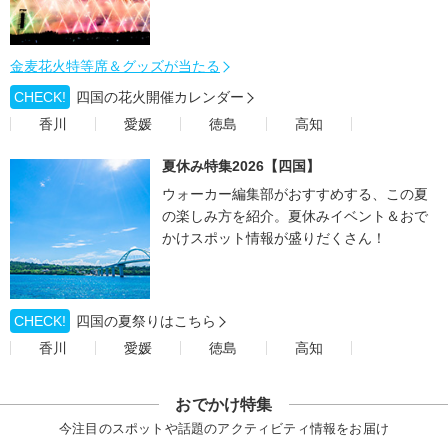
金麦花火特等席＆グッズが当たる
CHECK!
四国の花火開催カレンダー
香川
愛媛
徳島
高知
夏休み特集2026【四国】
ウォーカー編集部がおすすめする、この夏
の楽しみ方を紹介。夏休みイベント＆おで
かけスポット情報が盛りだくさん！
CHECK!
四国の夏祭りはこちら
香川
愛媛
徳島
高知
おでかけ特集
今注目のスポットや話題のアクティビティ情報をお届け