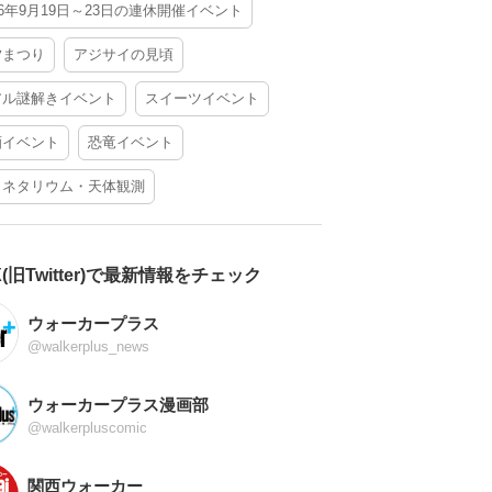
26年9月19日～23日の連休開催イベント
夕まつり
アジサイの見頃
アル謎解きイベント
スイーツイベント
酒イベント
恐竜イベント
ラネタリウム・天体観測
X(旧Twitter)で最新情報をチェック
ウォーカープラス
@walkerplus_news
ウォーカープラス漫画部
@walkerpluscomic
関西ウォーカー