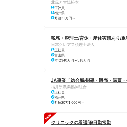
北風と太陽松本
正社員
福井県
月給21万円～
税務・税理士/育休・産休実績あり/退
日本クレアス税理士法人
正社員
富山県
年収340万円～518万円
JA事業「総合職/指導・販売・購買・
福井県農業協同組合
正社員
福井県
月給20万1,000円～
NEW
クリニックの看護師/日勤常勤