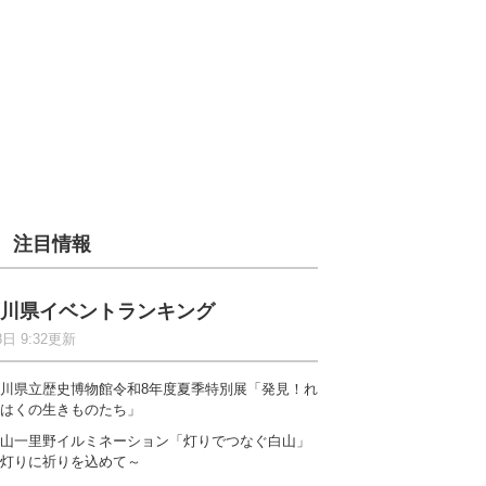
注目情報
川県イベントランキング
8日 9:32更新
川県立歴史博物館令和8年度夏季特別展「発見！れ
はくの生きものたち」
山一里野イルミネーション「灯りでつなぐ白山」
灯りに祈りを込めて～