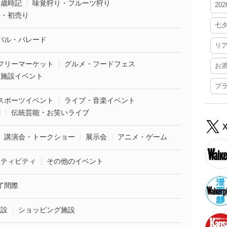
・歳時記
味覚狩り・フルーツ狩り
20
袋・初売り
七
バル・パレード
リ
フリーマーケット
グルメ・フードフェス
お
業施設イベント
プ
スポーツイベント
ライブ・音楽イベント
劇
伝統芸能・お笑いライブ
講演会・トークショー
展示会
アニメ・ゲーム
クティビティ
その他のイベント
了間際
施設
ショッピング施設