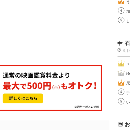
う
加
し
石
8月
ユ
ゆ
尼
手
い
お