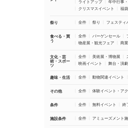
ライトアップ
年中行事
クリスマスイベント
福
全件
祭り
フェスティ
祭り
全件
バーゲンセール
食べる・買
う
物産展・観光フェア
商
全件
美術展・博物展
文化・芸
術・スポー
映画イベント
舞台・演
ツ
全件
動物関連イベント
趣味・生活
全件
体験イベント・ア
その他
全件
無料イベント
終
条件
全件
アミューズメント
施設条件