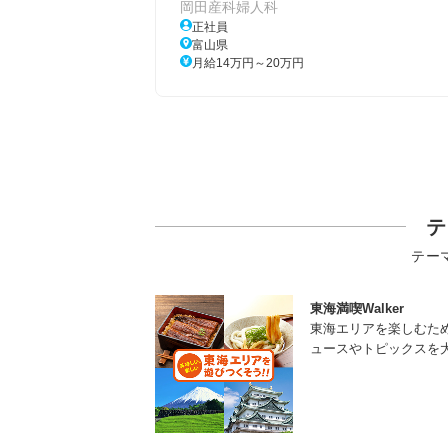
岡田産科婦人科
正社員
富山県
月給14万円～20万円
テ
テー
東海満喫Walker
東海エリアを楽しむた
ュースやトピックスを