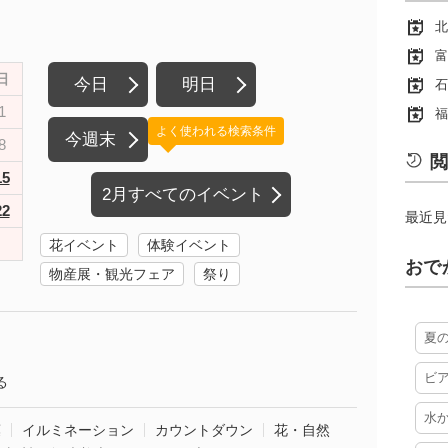
北
富
日
今日
明日
石
1
福
よく使われる検索条件
今週末
8
閲
15
2月すべてのイベント
22
最近見
花イベント
体験イベント
おで
物産展・観光フェア
祭り
夏
ビ
る
水
葉
イルミネーション
カウントダウン
花・自然