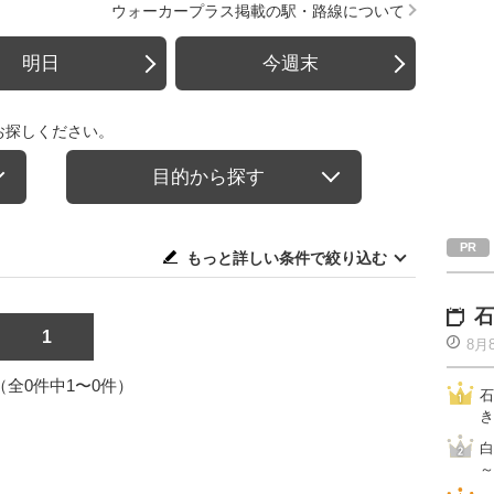
ウォーカープラス掲載の駅・路線について
明日
今週末
お探しください。
目的から探す
もっと詳しい条件で絞り込む
石
1
8月
1（全0件中1〜0件）
石
き
白
～