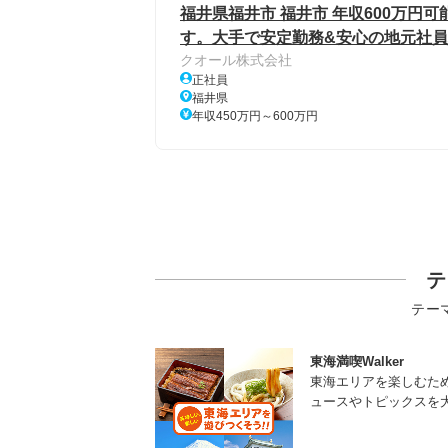
福井県福井市 福井市 年収600万円可能
す。大手で安定勤務&安心の地元社員
クオール株式会社
正社員
福井県
年収450万円～600万円
テ
テー
東海満喫Walker
東海エリアを楽しむた
ュースやトピックスを