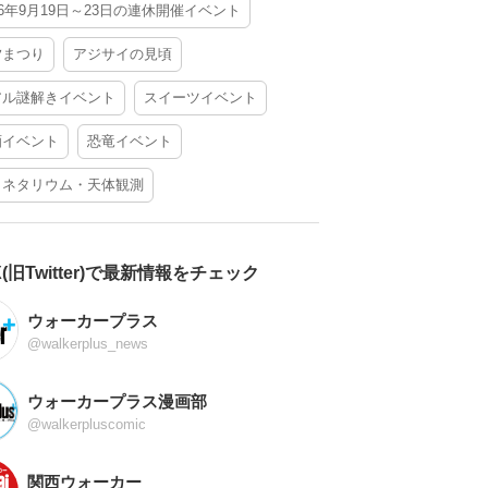
26年9月19日～23日の連休開催イベント
夕まつり
アジサイの見頃
アル謎解きイベント
スイーツイベント
酒イベント
恐竜イベント
ラネタリウム・天体観測
X(旧Twitter)で最新情報をチェック
ウォーカープラス
@walkerplus_news
ウォーカープラス漫画部
@walkerpluscomic
関西ウォーカー