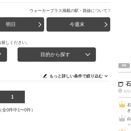
ウォーカープラス掲載の駅・路線について
明日
今週末
お探しください。
目的から探す
もっと詳しい条件で絞り込む
石
8月
1
石
1（全0件中1〜0件）
き
白
～