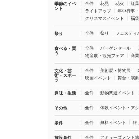
全件
花見
花火
紅
季節のイベ
ント
ライトアップ
年中行事
クリスマスイベント
福
全件
祭り
フェスティ
祭り
全件
バーゲンセール
食べる・買
う
物産展・観光フェア
商
全件
美術展・博物展
文化・芸
術・スポー
映画イベント
舞台・演
ツ
全件
動物関連イベント
趣味・生活
全件
体験イベント・ア
その他
全件
無料イベント
終
条件
全件
アミューズメント
施設条件