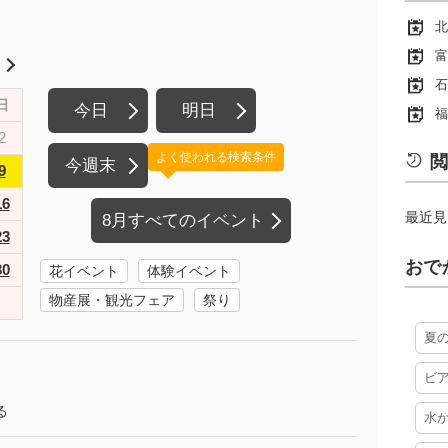
北
富
月
石
日
今日
明日
福
2
よく使われる検索条件
閲
今週末
9
16
最近見
8月すべてのイベント
23
おで
30
花イベント
体験イベント
物産展・観光フェア
祭り
夏
ビ
る
水