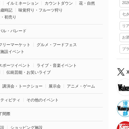
20
葉
イルミネーション
カウントダウン
花・自然
・歳時記
味覚狩り・フルーツ狩り
七
袋・初売り
リ
バル・パレード
お
フリーマーケット
グルメ・フードフェス
プ
業施設イベント
スポーツイベント
ライブ・音楽イベント
劇
伝統芸能・お笑いライブ
講演会・トークショー
展示会
アニメ・ゲーム
クティビティ
その他のイベント
了間際
施設
ショッピング施設