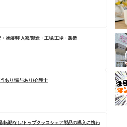
・塗装/即入寮/製造・工場/工場・製造
当あり/賞与あり/介護士
場/転勤なし/トップクラスシェア製品の導入に携わ