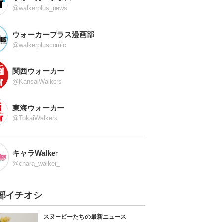
@walkerplus_news
ウォーカープラス漫画部
@walkerpluscomic
関西ウォーカー
@KansaiWalkers
東海ウォーカー
@TokaiWalkers
キャラWalker
@chara_walker_
部イチオシ
スヌーピーたちの最新ニュース