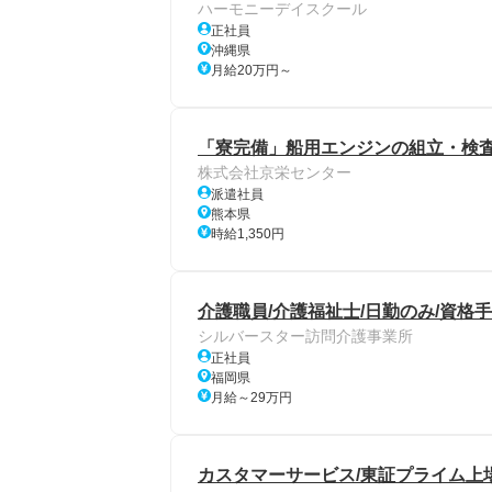
ハーモニーデイスクール
正社員
沖縄県
月給20万円～
「寮完備」船用エンジンの組立・検査
株式会社京栄センター
派遣社員
熊本県
時給1,350円
介護職員/介護福祉士/日勤のみ/資格手
シルバースター訪問介護事業所
正社員
福岡県
月給～29万円
カスタマーサービス/東証プライム上