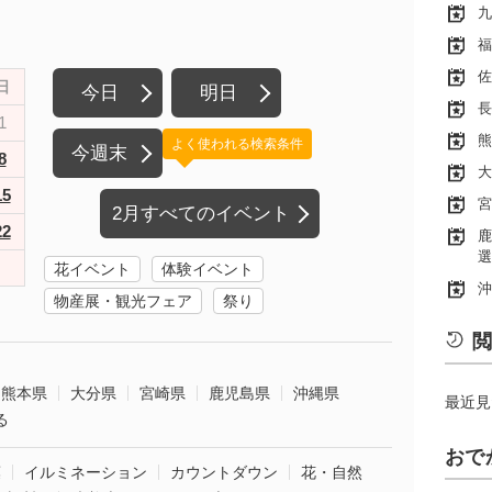
九
福
佐
日
今日
明日
長
1
熊
よく使われる検索条件
今週末
8
大
15
宮
2月すべてのイベント
22
鹿
選
花イベント
体験イベント
沖
物産展・観光フェア
祭り
閲
熊本県
大分県
宮崎県
鹿児島県
沖縄県
最近見
る
おで
葉
イルミネーション
カウントダウン
花・自然