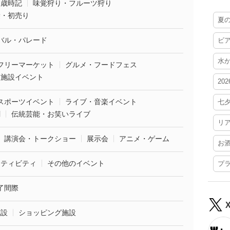
・歳時記
味覚狩り・フルーツ狩り
袋・初売り
夏
バル・パレード
ビ
水
フリーマーケット
グルメ・フードフェス
業施設イベント
20
スポーツイベント
ライブ・音楽イベント
七
劇
伝統芸能・お笑いライブ
リ
講演会・トークショー
展示会
アニメ・ゲーム
お
クティビティ
その他のイベント
プ
了間際
施設
ショッピング施設