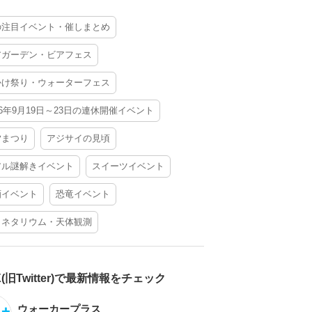
の注目イベント・催しまとめ
アガーデン・ビアフェス
かけ祭り・ウォーターフェス
26年9月19日～23日の連休開催イベント
夕まつり
アジサイの見頃
アル謎解きイベント
スイーツイベント
酒イベント
恐竜イベント
ラネタリウム・天体観測
X(旧Twitter)で最新情報をチェック
ウォーカープラス