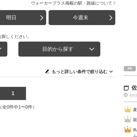
ウォーカープラス掲載の駅・路線について
明日
今週末
お探しください。
目的から探す
もっと詳しい条件で絞り込む
佐
1
8月
1（全0件中1〜0件）
夏
親
鳥
ム