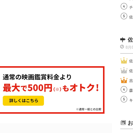
チ
佐
佐
8月
佐
佐
吉
森
キ
お