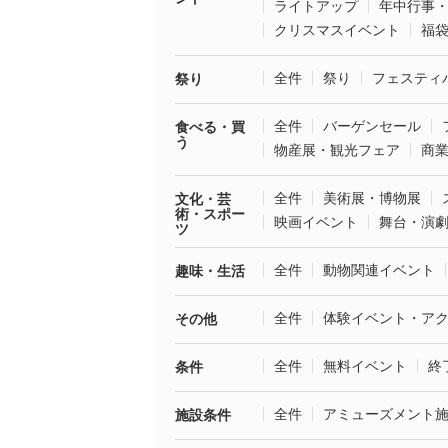
ライトアップ
年中行事
クリスマスイベント
福
全件
祭り
フェスティ
祭り
全件
バーゲンセール
食べる・買
う
物産展・観光フェア
商
全件
美術展・博物展
文化・芸
術・スポー
映画イベント
舞台・演
ツ
全件
動物関連イベント
趣味・生活
全件
体験イベント・ア
その他
全件
無料イベント
終
条件
全件
アミューズメント
施設条件