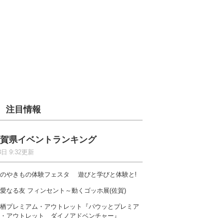
注目情報
賀県イベントランキング
8日 9:32更新
のやきもの体験フェスタ 遊びと学びと体験と!
愛なる友 フィンセント～動くゴッホ展(佐賀)
栖プレミアム・アウトレット『パウッとプレミア
・アウトレット ダイノアドベンチャー』