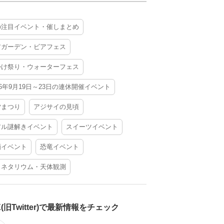
の注目イベント・催しまとめ
アガーデン・ビアフェス
かけ祭り・ウォーターフェス
26年9月19日～23日の連休開催イベント
夕まつり
アジサイの見頃
アル謎解きイベント
スイーツイベント
酒イベント
恐竜イベント
ラネタリウム・天体観測
X(旧Twitter)で最新情報をチェック