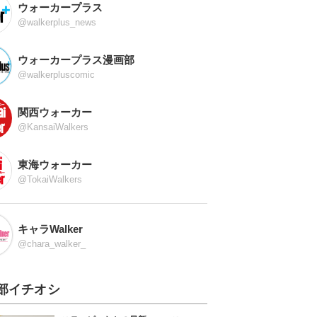
ウォーカープラス
@walkerplus_news
ウォーカープラス漫画部
@walkerpluscomic
関西ウォーカー
@KansaiWalkers
東海ウォーカー
@TokaiWalkers
キャラWalker
@chara_walker_
部イチオシ