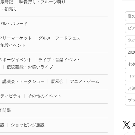
・歳時記
味覚狩り・フルーツ狩り
袋・初売り
夏
バル・パレード
ビ
フリーマーケット
グルメ・フードフェス
水
業施設イベント
20
スポーツイベント
ライブ・音楽イベント
七
劇
伝統芸能・お笑いライブ
リ
講演会・トークショー
展示会
アニメ・ゲーム
お
クティビティ
その他のイベント
プ
了間際
施設
ショッピング施設