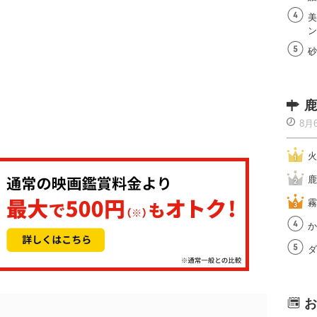
美
ン
砂
鹿
8月
火
鹿
霧
か
ダ
お