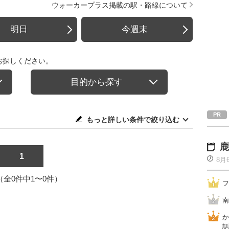
ウォーカープラス掲載の駅・路線について
明日
今週末
お探しください。
目的から探す
もっと詳しい条件で絞り込む
鹿
1
8月
1（全0件中1〜0件）
フ
南
か
話