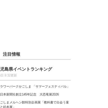
注目情報
児島県イベントランキング
6日 9:32更新
ラワーパークかごしま 「サマーフェスティバル」
日本新聞社創立145年記念 大恐竜展2026
ごしまメルヘン館特別企画展「教科書で出会う童
と絵本展」