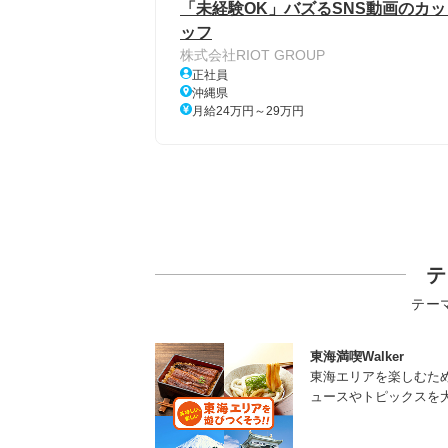
「未経験OK」バズるSNS動画のカ
ッフ
株式会社RIOT GROUP
正社員
沖縄県
月給24万円～29万円
テ
テー
東海満喫Walker
東海エリアを楽しむた
ュースやトピックスを