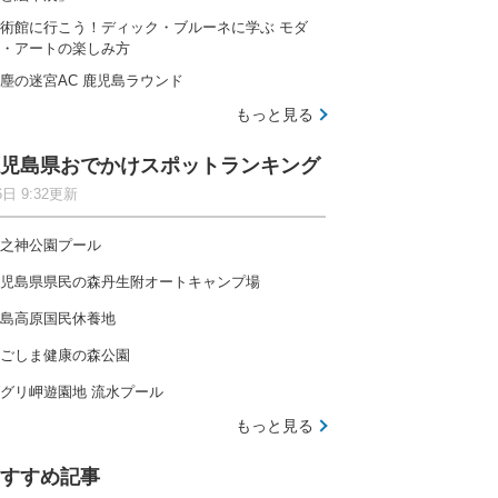
術館に行こう！ディック・ブルーネに学ぶ モダ
・アートの楽しみ方
塵の迷宮AC 鹿児島ラウンド
もっと見る
児島県おでかけスポットランキング
6日 9:32更新
之神公園プール
児島県県民の森丹生附オートキャンプ場
島高原国民休養地
ごしま健康の森公園
グリ岬遊園地 流水プール
もっと見る
すすめ記事