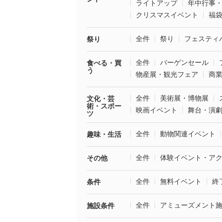
ライトアップ
年中行事
クリスマスイベント
福
全件
祭り
フェスティ
祭り
全件
バーゲンセール
食べる・買
う
物産展・観光フェア
商
全件
美術展・博物展
文化・芸
術・スポー
映画イベント
舞台・演
ツ
全件
動物関連イベント
趣味・生活
全件
体験イベント・ア
その他
全件
無料イベント
終
条件
全件
アミューズメント
施設条件