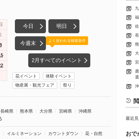
九
福
日
今日
明日
佐
1
長
よく使われる検索条件
今週末
熊
8
大
15
2月すべてのイベント
宮
22
鹿
花イベント
体験イベント
選
物産展・観光フェア
祭り
沖
閲
長崎県
熊本県
大分県
宮崎県
沖縄県
最近見
る
おで
葉
イルミネーション
カウントダウン
花・自然