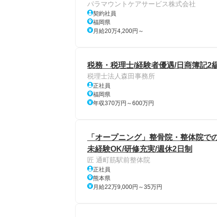
パラマウントケアサービス株式会社
契約社員
福岡県
月給20万4,200円～
税務・税理士/経験者優遇/日商簿記2級
税理士法人森田事務所
正社員
福岡県
年収370万円～600万円
「オープニング」整骨院・整体院での
未経験OK/研修充実/週休2日制
匠 通町筋駅前整体院
正社員
熊本県
月給22万9,000円～35万円