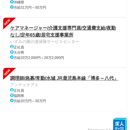
沖縄県
月給31万円～50万円
NEW
ケアマネージャー/介護支援専門員/交通費支給/夜勤
なし/定年65歳/居宅支援事業所
いずみの園介護保険サービスセンター
正社員
大分県
月給20万2,000円～26万2,000円
NEW
調理師/急募/常勤/水城 JR鹿児島本線「博多～八代」
アンテェナアト
正社員
福岡県
月給20万円～30万円
Sponsored by