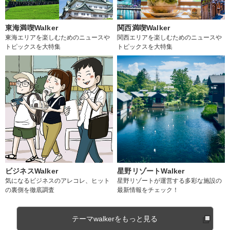
東海満喫Walker
関西満喫Walker
東海エリアを楽しむためのニュースや
関西エリアを楽しむためのニュースや
トピックスを大特集
トピックスを大特集
ビジネスWalker
星野リゾートWalker
気になるビジネスのアレコレ、ヒット
星野リゾートが運営する多彩な施設の
の裏側を徹底調査
最新情報をチェック！
テーマwalkerをもっと見る