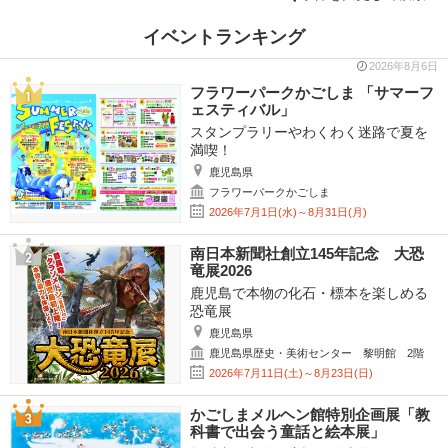
イベントランキング
2026年8月6日
フラワーパークかごしま 「サマーフ
ェスティバル」
スタンプラリーやわくわく迷路で夏を
満喫！
鹿児島県
フラワーパークかごしま
2026年7月1日(水)～8月31日(月)
南日本新聞社創立145年記念 大恐
竜展2026
鹿児島で本物の化石・標本を楽しめる
恐竜展
鹿児島県
鹿児島県歴史・美術センター 黎明館 2階
2026年7月11日(土)～8月23日(日)
かごしまメルヘン館特別企画展「教
科書で出会う童話と絵本展」