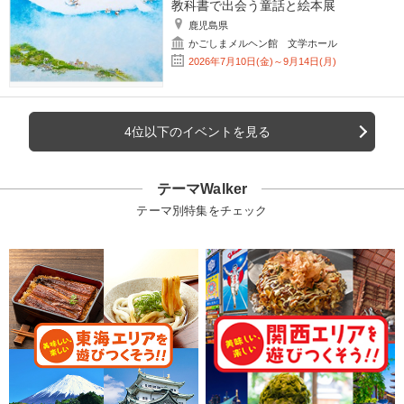
教科書で出会う童話と絵本展
鹿児島県
かごしまメルヘン館 文学ホール
2026年7月10日(金)～9月14日(月)
4位以下のイベントを見る
テーマWalker
テーマ別特集をチェック