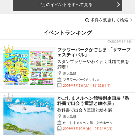
2月のイベントをすべて見る
条件を変更して検索
イベントランキング
2026年8月8日
フラワーパークかごしま 「サマーフ
ェスティバル」
スタンプラリーやわくわく迷路で夏を
満喫！
鹿児島県
フラワーパークかごしま
2026年7月1日(水)～8月31日(月)
かごしまメルヘン館特別企画展「教
科書で出会う童話と絵本展」
教科書で出会う童話と絵本展
鹿児島県
かごしまメルヘン館 文学ホール
2026年7月10日(金)～9月14日(月)