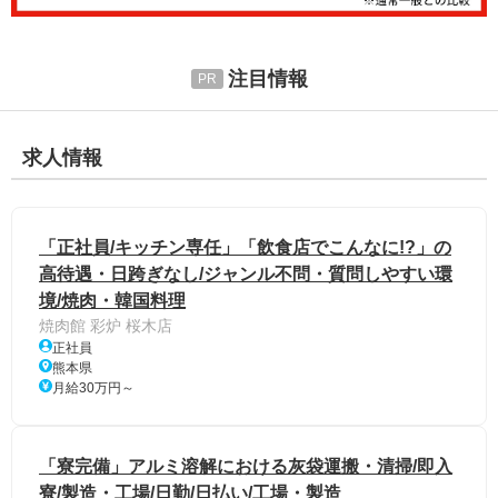
注目情報
求人情報
「正社員/キッチン専任」「飲食店でこんなに!?」の
高待遇・日跨ぎなし/ジャンル不問・質問しやすい環
境/焼肉・韓国料理
焼肉館 彩炉 桜木店
正社員
熊本県
月給30万円～
「寮完備」アルミ溶解における灰袋運搬・清掃/即入
寮/製造・工場/日勤/日払い/工場・製造