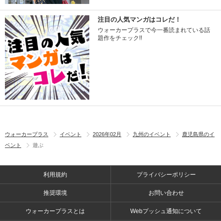
注目の人気マンガはコレだ！
ウォーカープラスで今一番読まれている話
題作をチェック!!
ウォーカープラス
イベント
2026年02月
九州のイベント
鹿児島県のイ
ベント
遊ぶ
利用規約
プライバシーポリシー
推奨環境
お問い合わせ
ウォーカープラスとは
Webプッシュ通知について