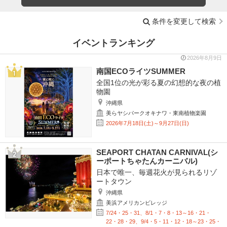
条件を変更して検索
イベントランキング
2026年8月9日
南国ECOライツSUMMER
全国1位の光が彩る夏の幻想的な夜の植
物園
沖縄県
美らヤシパークオキナワ・東南植物楽園
2026年7月18日(土)～9月27日(日)
SEAPORT CHATAN CARNIVAL(シ
ーポートちゃたんカーニバル)
日本で唯一、毎週花火が見られるリゾ
ートタウン
沖縄県
美浜アメリカンビレッジ
7/24・25・31、8/1・7・8・13～16・21・
22・28・29、9/4・5・11・12・18～23・25・