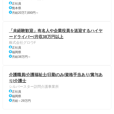
正社員
熊本県
月給20万7,000円～
「未経験歓迎」有名人や企業役員を送迎するハイヤ
ードライバー/月収38万円以上
株式会社グロウF
正社員
福岡県
月給38万円～
介護職員/介護福祉士/日勤のみ/資格手当あり/賞与あ
り/介護士
シルバースター訪問介護事業所
正社員
福岡県
月給～29万円