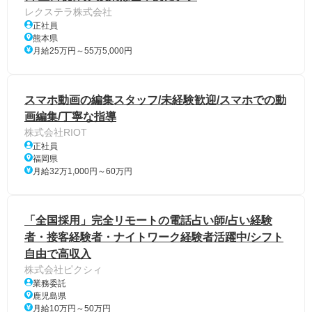
レクステラ株式会社
正社員
熊本県
月給25万円～55万5,000円
スマホ動画の編集スタッフ/未経験歓迎/スマホでの動
画編集/丁寧な指導
株式会社RIOT
正社員
福岡県
月給32万1,000円～60万円
「全国採用」完全リモートの電話占い師/占い経験
者・接客経験者・ナイトワーク経験者活躍中/シフト
自由で高収入
株式会社ピクシィ
業務委託
鹿児島県
月給10万円～50万円