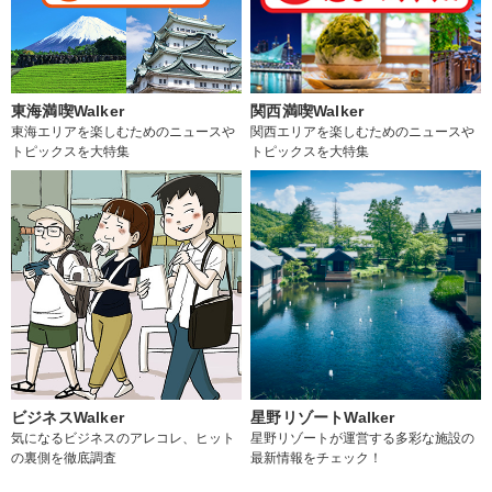
東海満喫Walker
関西満喫Walker
東海エリアを楽しむためのニュースや
関西エリアを楽しむためのニュースや
トピックスを大特集
トピックスを大特集
ビジネスWalker
星野リゾートWalker
気になるビジネスのアレコレ、ヒット
星野リゾートが運営する多彩な施設の
の裏側を徹底調査
最新情報をチェック！