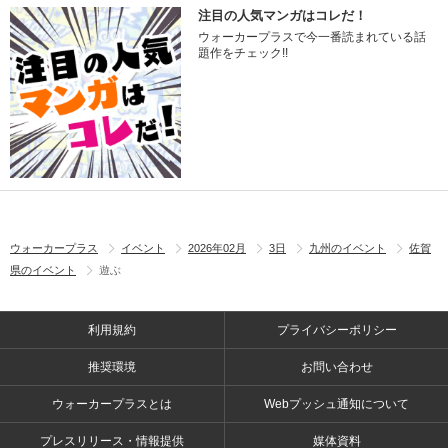
注目の人気マンガはコレだ！
ウォーカープラスで今一番読まれている話
題作をチェック!!
ウォーカープラス
イベント
2026年02月
3日
九州のイベント
佐賀
県のイベント
遊ぶ
利用規約
プライバシーポリシー
推奨環境
お問い合わせ
ウォーカープラスとは
Webプッシュ通知について
プレスリリース・情報提供
媒体資料