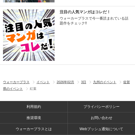
注目の人気マンガはコレだ！
ウォーカープラスで今一番読まれている話
題作をチェック!!
ウォーカープラス
イベント
2026年02月
3日
九州のイベント
佐賀
県のイベント
紅葉
利用規約
プライバシーポリシー
推奨環境
お問い合わせ
ウォーカープラスとは
Webプッシュ通知について