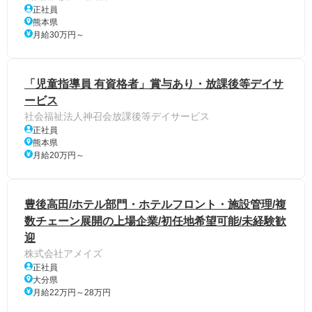
正社員
熊本県
月給30万円～
「児童指導員 有資格者」賞与あり・放課後等デイサ
ービス
社会福祉法人神召会放課後等デイサービス
正社員
熊本県
月給20万円～
豊後高田/ホテル部門・ホテルフロント・施設管理/複
数チェーン展開の上場企業/初任地希望可能/未経験歓
迎
株式会社アメイズ
正社員
大分県
月給22万円～28万円