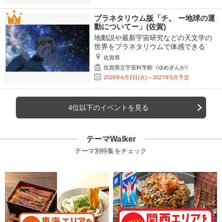
プラネタリウム版「チ。 ー地球の運
動についてー」(佐賀)
地動説や最新宇宙研究などの天文学の
世界をプラネタリウムで体感できる
佐賀県
佐賀県立宇宙科学館《ゆめぎんが》
2026年6月2日(火)～2027年5月予定
4位以下のイベントを見る
テーマWalker
テーマ別特集をチェック