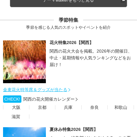
テーマwalkerをもっと見る
季節特集
季節を感じる人気のスポットやイベントを紹介
花火特集2026【関西】
関西の花火大会を掲載。2026年の開催日、
中止・延期情報や人気ランキングなどをお
届け！
金麦花火特等席＆グッズが当たる
CHECK!
関西の花火開催カレンダー
大阪
京都
兵庫
奈良
和歌山
滋賀
夏休み特集2026【関西】