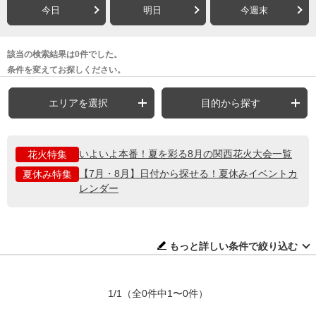
今日
明日
今週末
該当の検索結果は0件でした。
条件を変えてお探しください。
エリアを選択
目的から探す
いよいよ本番！夏を彩る8月の関西花火大会一覧
花火特集
【7月・8月】日付から探せる！夏休みイベントカ
夏休み特集
レンダー
もっと詳しい条件で絞り込む
1/1
（全0件中1〜0件）