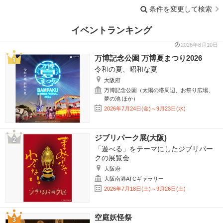
条件を変更して検索
イベントランキング
2026年8月10日
万博記念公園 万博夏まつり2026
令和の夏、昭和な夏
大阪府
万博記念公園（太陽の塔周辺、お祭り広場、
夢の池 ほか）
2026年7月24日(金)～9月23日(水)
ジブリパーク展(大阪)
「遊べる」をテーマにしたジブリパー
クの展覧会
大阪府
大阪南港ATCギャラリー
2026年7月18日(土)～9月26日(土)
空庭妖怪祭