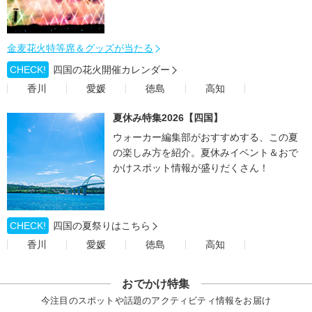
金麦花火特等席＆グッズが当たる
CHECK!
四国の花火開催カレンダー
香川
愛媛
徳島
高知
夏休み特集2026【四国】
ウォーカー編集部がおすすめする、この夏
の楽しみ方を紹介。夏休みイベント＆おで
かけスポット情報が盛りだくさん！
CHECK!
四国の夏祭りはこちら
香川
愛媛
徳島
高知
おでかけ特集
今注目のスポットや話題のアクティビティ情報をお届け