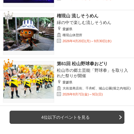
権現山 流しそうめん
緑の中で楽しむ流しそうめん
愛媛県
権現山休憩所
2026年4月20日(月)～9月30日(水)
第61回 松山野球拳おどり
松山市の郷土芸能「野球拳」を取り入
れた祭りが開催
愛媛県
大街道商店街、千舟町、城山公園(堀之内地区)
2026年8月7日(金)～9日(日)
4位以下のイベントを見る