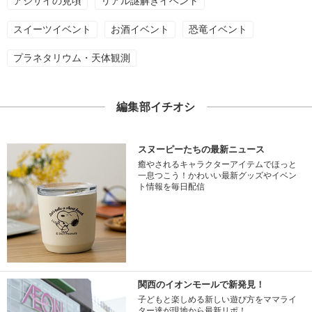
アジサイの見頃
リアル謎解きイベント
スイーツイベント
お酒イベント
恐竜イベント
プラネタリウム・天体観測
編集部イチオシ
スヌーピーたちの最新ニュース
癒やされるキャラクターアイテムでほっと
一息つこう！かわいい最新グッズやイベン
ト情報を毎日配信
関西のイオンモールで新発見！
子どもと楽しめる新しい遊び方をママライ
ター達が現地から最新リポ！