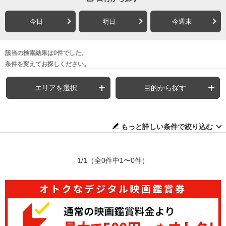
今日
明日
今週末
該当の検索結果は0件でした。
条件を変えてお探しください。
エリアを選択
目的から探す
もっと詳しい条件で絞り込む
1/1
（全0件中1〜0件）