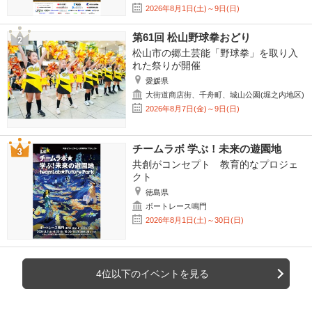
2026年8月1日(土)～9日(日)
第61回 松山野球拳おどり
松山市の郷土芸能「野球拳」を取り入
れた祭りが開催
愛媛県
大街道商店街、千舟町、城山公園(堀之内地区)
2026年8月7日(金)～9日(日)
チームラボ 学ぶ！未来の遊園地
共創がコンセプト 教育的なプロジェ
クト
徳島県
ボートレース鳴門
2026年8月1日(土)～30日(日)
4位以下のイベントを見る