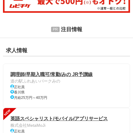
注目情報
求人情報
調理師/早期入職可/常勤/みの JR予讃線
道の駅ふれあいパークみの
正社員
香川県
月給25万円～40万円
NEW
英語スペシャリスト/モバイル/アプリサービス
株式会社MetaMoJi
正社員