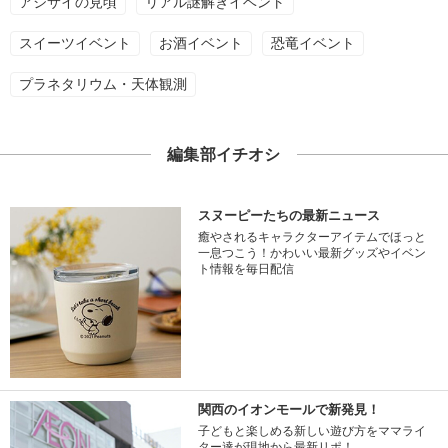
アジサイの見頃
リアル謎解きイベント
スイーツイベント
お酒イベント
恐竜イベント
プラネタリウム・天体観測
編集部イチオシ
スヌーピーたちの最新ニュース
癒やされるキャラクターアイテムでほっと
一息つこう！かわいい最新グッズやイベン
ト情報を毎日配信
関西のイオンモールで新発見！
子どもと楽しめる新しい遊び方をママライ
ター達が現地から最新リポ！