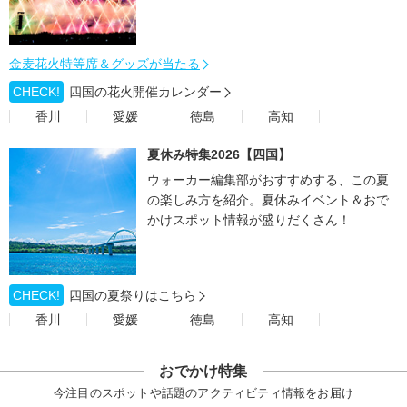
金麦花火特等席＆グッズが当たる
CHECK!
四国の花火開催カレンダー
香川
愛媛
徳島
高知
夏休み特集2026【四国】
ウォーカー編集部がおすすめする、この夏
の楽しみ方を紹介。夏休みイベント＆おで
かけスポット情報が盛りだくさん！
CHECK!
四国の夏祭りはこちら
香川
愛媛
徳島
高知
おでかけ特集
今注目のスポットや話題のアクティビティ情報をお届け