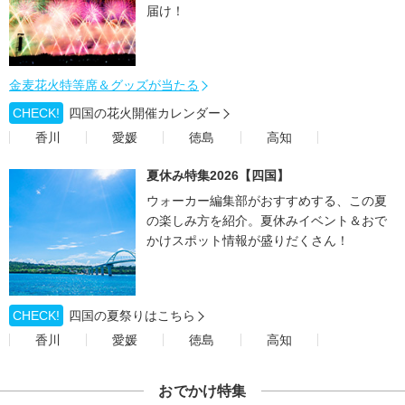
届け！
金麦花火特等席＆グッズが当たる
CHECK!
四国の花火開催カレンダー
香川
愛媛
徳島
高知
夏休み特集2026【四国】
ウォーカー編集部がおすすめする、この夏
の楽しみ方を紹介。夏休みイベント＆おで
かけスポット情報が盛りだくさん！
CHECK!
四国の夏祭りはこちら
香川
愛媛
徳島
高知
おでかけ特集