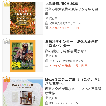
児島港ENNICHI2026
児島港最大規模の夏祭りが今年も開
催！
岡山県
児島観光港周辺エリア一帯
2026年8月8日(土)・9日(日)
倉敷科学センター 夏休み企画展
「恐竜センター」
卵の謎(なぞ)を解き明かせ！
岡山県
ライフパーク倉敷科学センター
2026年7月18日(土)～8月30日(日)
Mozuミニチュア展 ようこそ、ちい
さな世界へ。
現実と空想が重なる、ちょっと不思議
な世界
岡山県
岡山シティミュージアム