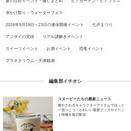
夏の注目イベント・催しまとめ
ビアガーデン・ビアフェス
水かけ祭り・ウォーターフェス
2026年9月19日～23日の連休開催イベント
七夕まつり
アジサイの見頃
リアル謎解きイベント
スイーツイベント
お酒イベント
恐竜イベント
プラネタリウム・天体観測
編集部イチオシ
スヌーピーたちの最新ニュース
癒やされるキャラクターアイテムでほっと
一息つこう！かわいい最新グッズやイベン
ト情報を毎日配信