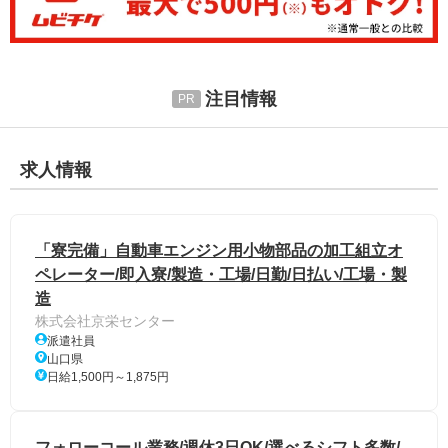
注目情報
求人情報
「寮完備」自動車エンジン用小物部品の加工組立オ
ペレーター/即入寮/製造・工場/日勤/日払い/工場・製
造
株式会社京栄センター
派遣社員
山口県
日給1,500円～1,875円
フォローコール業務/週休3日OK/選べるシフト多数/