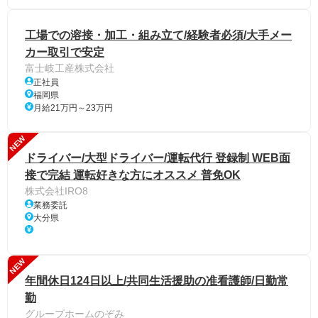
工場での溶接・加工・組み立て/経験者必須/大手メー
カー取引で安定
富士岐工産株式会社
正社員
福岡県
月給21万円～23万円
NEW
ドライバー/大型ドライバー/運転代行 登録制 WEB面
接で完結 運転好きな方にオススメ 普免OK
株式会社IRO8
業務委託
大分県
NEW
年間休日124日以上/共同生活援助の准看護師/日勤常
勤
グループホームのぞみ