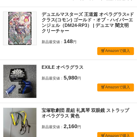
デュエルマスターズ 王道篇 オペラグラス=ド
クラス(コモン) ゴールド・オブ・ハイパーエ
ンジェル（DM24-RP3） | デュエマ 闇文明
クリーチャー
148
新品最安値：
円
Amazonで購入
EXILE オペラグラス
5,980
新品最安値：
円
Amazonで購入
宝塚歌劇団 星組 礼真琴 双眼鏡 ストラップ
オペラグラス 黄色
2,160
新品最安値：
円
Amazonで購入