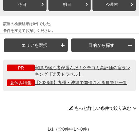
今日
明日
今週末
該当の検索結果は0件でした。
条件を変えてお探しください。
エリアを選択
目的から探す
実際の宿泊者が選んだ！クチコミ高評価の宿ラン
PR
キング【楽天トラベル】
【2026年】九州・沖縄で開催される夏祭り一覧
夏休み特集
もっと詳しい条件で絞り込む
1/1
（全0件中1〜0件）