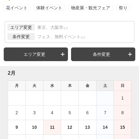
花イベント
体験イベント
物産展・観光フェア
祭り
エリア変更
東京、大阪市
など
条件変更
フェス、無料イベント
など
エリア変更
条件変更
2月
月
火
水
木
金
土
日
1
2
3
4
5
6
7
8
9
10
11
12
13
14
15