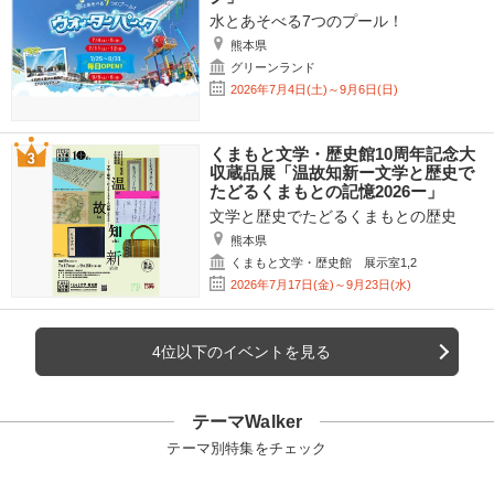
水とあそべる7つのプール！
熊本県
グリーンランド
2026年7月4日(土)～9月6日(日)
くまもと文学・歴史館10周年記念大
収蔵品展「温故知新ー文学と歴史で
たどるくまもとの記憶2026ー」
文学と歴史でたどるくまもとの歴史
熊本県
くまもと文学・歴史館 展示室1,2
2026年7月17日(金)～9月23日(水)
4位以下のイベントを見る
テーマWalker
テーマ別特集をチェック