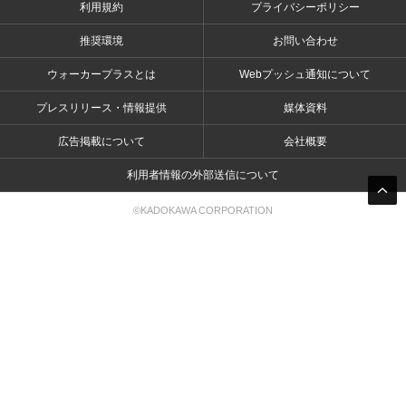
利用規約
プライバシーポリシー
推奨環境
お問い合わせ
ウォーカープラスとは
Webプッシュ通知について
プレスリリース・情報提供
媒体資料
広告掲載について
会社概要
利用者情報の外部送信について
©KADOKAWA CORPORATION