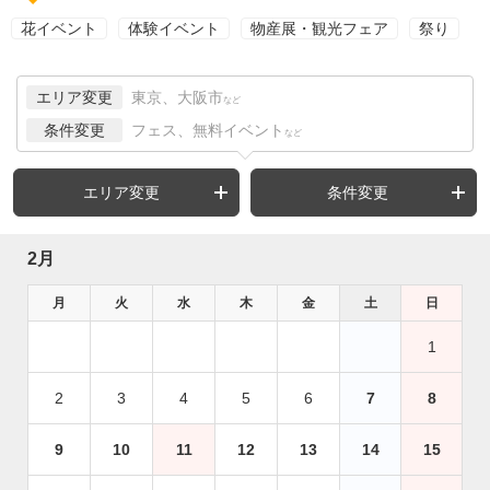
花イベント
体験イベント
物産展・観光フェア
祭り
エリア変更
東京、大阪市
など
条件変更
フェス、無料イベント
など
エリア変更
条件変更
2月
月
火
水
木
金
土
日
1
2
3
4
5
6
7
8
9
10
11
12
13
14
15