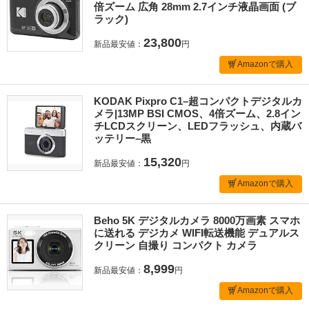
倍ズーム 広角 28mm 2.7インチ液晶画面 (ブ
ラック)
23,800
新品最安値：
円
Amazonで購入
KODAK Pixpro C1–超コンパクトデジタルカ
メラ|13MP BSI CMOS、4倍ズーム、2.8イン
チLCDスクリーン、LEDフラッシュ、内蔵バ
ッテリー–黒
15,320
新品最安値：
円
Amazonで購入
Beho 5K デジタルカメラ 8000万画素 スマホ
に送れる デジカメ WIFI転送機能 デュアルス
クリーン 自撮り コンパクト カメラ
8,999
新品最安値：
円
Amazonで購入