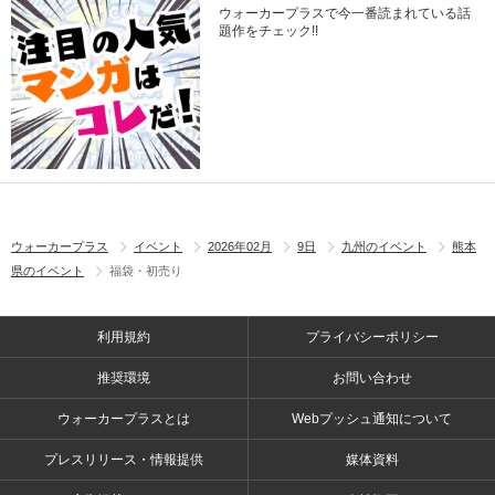
ウォーカープラスで今一番読まれている話
題作をチェック!!
ウォーカープラス
イベント
2026年02月
9日
九州のイベント
熊本
県のイベント
福袋・初売り
利用規約
プライバシーポリシー
推奨環境
お問い合わせ
ウォーカープラスとは
Webプッシュ通知について
プレスリリース・情報提供
媒体資料