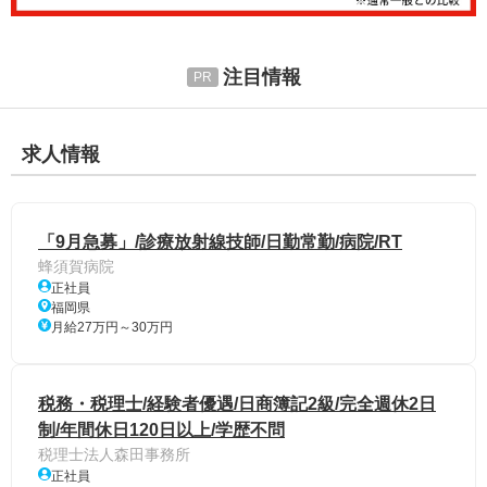
注目情報
求人情報
「9月急募」/診療放射線技師/日勤常勤/病院/RT
蜂須賀病院
正社員
福岡県
月給27万円～30万円
税務・税理士/経験者優遇/日商簿記2級/完全週休2日
制/年間休日120日以上/学歴不問
税理士法人森田事務所
正社員