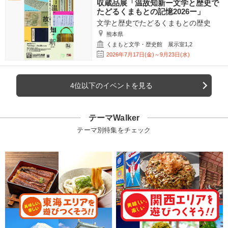
収蔵品展「温故知新ー文学と歴史で
たどるくまもとの記憶2026ー」
文学と歴史でたどるくまもとの歴史
熊本県
くまもと文学・歴史館 展示室1,2
2026年7月17日(金)～9月23日(水)
4位以下のイベントを見る
テーマWalker
テーマ別特集をチェック