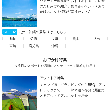
ウォーカー編集部がおすすめする、この夏
の楽しみ方を紹介。夏休みイベント＆おで
かけスポット情報が盛りだくさん！
CHECK!
九州・沖縄の夏祭りはこちら
福岡
佐賀
長崎
熊本
大分
宮崎
鹿児島
沖縄
おでかけ特集
今注目のスポットや話題のアクティビティ情報をお届け
アウトドア特集
キャンプ場、グランピングからBBQ、アス
レチックまで！非日常体験を存分に堪能で
きるアウトドアスポットを紹介