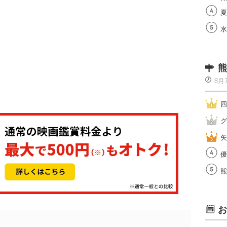
夏
水
熊
8月
四
グ
矢
優
熊
お