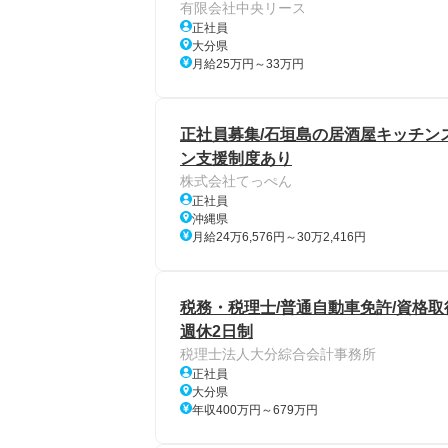
有限会社中央リース
正社員
大分県
月給25万円～33万円
正社員募集/石垣島の居酒屋キッチンス
ン支援制度あり
株式会社てっぺん
正社員
沖縄県
月給24万6,576円～30万2,416円
税務・税理士/普通自動車免許/資格取
週休2日制
税理士法人大分綜合会計事務所
正社員
大分県
年収400万円～679万円