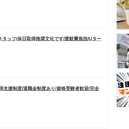
タッフ/休日取得推奨文化です/渡航費負担/Uター
得支援制度/退職金制度あり/資格受験者歓迎/完全