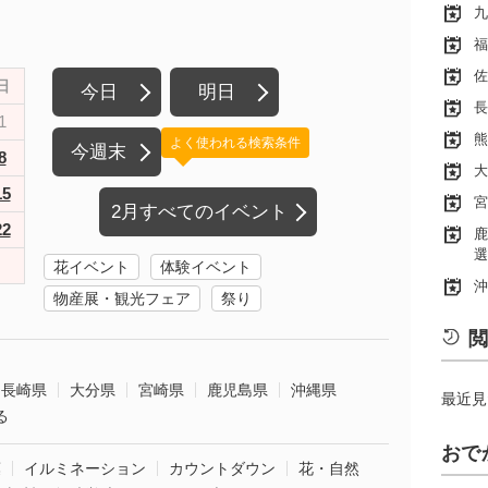
九
福
佐
日
今日
明日
長
1
熊
よく使われる検索条件
今週末
8
大
15
宮
2月すべてのイベント
22
鹿
選
花イベント
体験イベント
沖
物産展・観光フェア
祭り
閲
長崎県
大分県
宮崎県
鹿児島県
沖縄県
最近見
る
おで
葉
イルミネーション
カウントダウン
花・自然