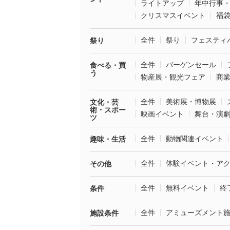
ライトアップ
年中行事
クリスマスイベント
福
全件
祭り
フェスティ
祭り
全件
バーゲンセール
食べる・買
う
物産展・観光フェア
商
全件
美術展・博物展
文化・芸
術・スポー
映画イベント
舞台・演
ツ
全件
動物関連イベント
趣味・生活
全件
体験イベント・ア
その他
全件
無料イベント
終
条件
全件
アミューズメント
施設条件