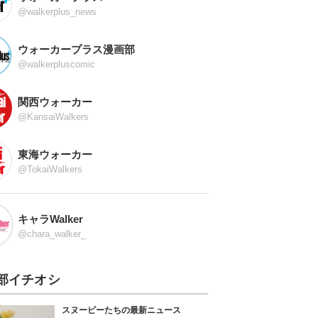
@walkerplus_news
ウォーカープラス漫画部
@walkerpluscomic
関西ウォーカー
@KansaiWalkers
東海ウォーカー
@TokaiWalkers
キャラWalker
@chara_walker_
部イチオシ
スヌーピーたちの最新ニュース