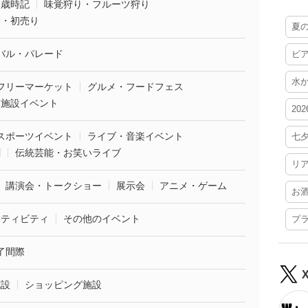
・歳時記
味覚狩り・フルーツ狩り
袋・初売り
夏
バル・パレード
ビ
水
フリーマーケット
グルメ・フードフェス
業施設イベント
20
スポーツイベント
ライブ・音楽イベント
七
劇
伝統芸能・お笑いライブ
リ
講演会・トークショー
展示会
アニメ・ゲーム
お
クティビティ
その他のイベント
プ
了間際
施設
ショッピング施設