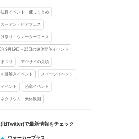
の注目イベント・催しまとめ
アガーデン・ビアフェス
かけ祭り・ウォーターフェス
26年9月19日～23日の連休開催イベント
夕まつり
アジサイの見頃
アル謎解きイベント
スイーツイベント
酒イベント
恐竜イベント
ラネタリウム・天体観測
X(旧Twitter)で最新情報をチェック
ウォーカープラス