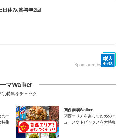
日休み/賞与年2回
Sponsored by
ーマWalker
マ別特集をチェック
関西満喫Walker
めのニ
関西エリアを楽しむためのニ
大特集
ュースやトピックスを大特集