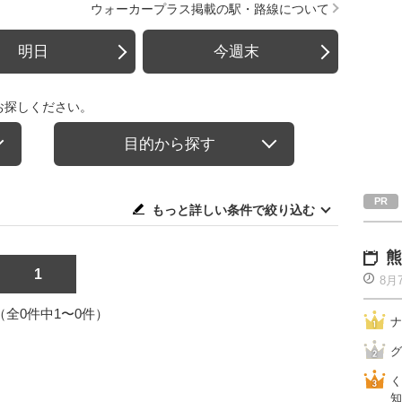
ウォーカープラス掲載の駅・路線について
明日
今週末
お探しください。
目的から探す
もっと詳しい条件で絞り込む
熊
1
8月
1（全0件中1〜0件）
ナ
グ
く
知