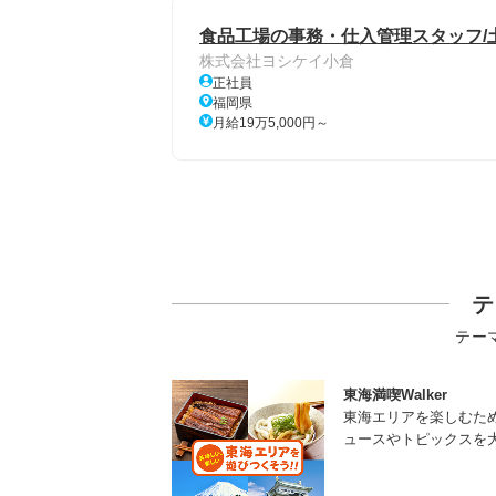
食品工場の事務・仕入管理スタッフ/土
株式会社ヨシケイ小倉
正社員
福岡県
月給19万5,000円～
テ
テー
東海満喫Walker
東海エリアを楽しむた
ュースやトピックスを