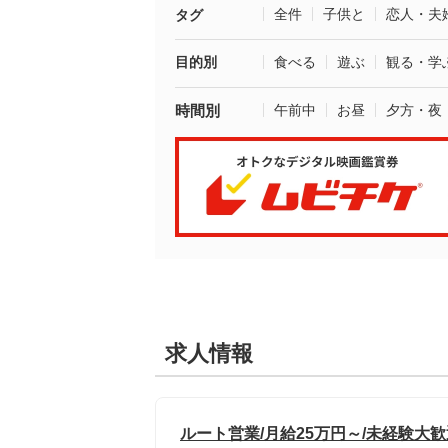
全件
子供と
恋人・夫
タグ
目的別
食べる
遊ぶ
観る・学
時間別
午前中
お昼
夕方・夜
求人情報
ルート営業/月給25万円～/未経験大歓