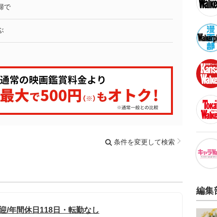
婦で
ぶ
条件を変更して検索
編集
迎/年間休日118日・転勤なし