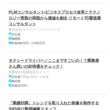
PLMコンサルタント/ビジネスプロセス改革とテクノ
ロジー実装の両面から価値を創出 リモート可/製造業
コンサルタント
株式会社オーツー・パートナーズ
正社員
福岡県
年収480万円～2,500万円
タクシードライバー／ここまですごいの！？乗務員
さん想いの好待遇をチェック！
有限会社高瀬合同タクシー
正社員 / アルバイト・パート
熊本県
月給50万円～
「業績好調」トレンドを取り入れた映像を制作する
SNS向け動画編集スタッフ