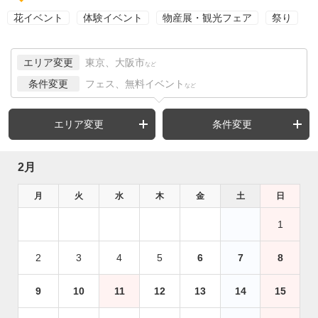
花イベント
体験イベント
物産展・観光フェア
祭り
エリア変更
東京、大阪市
など
条件変更
フェス、無料イベント
など
エリア変更
条件変更
2月
月
火
水
木
金
土
日
1
2
3
4
5
6
7
8
9
10
11
12
13
14
15