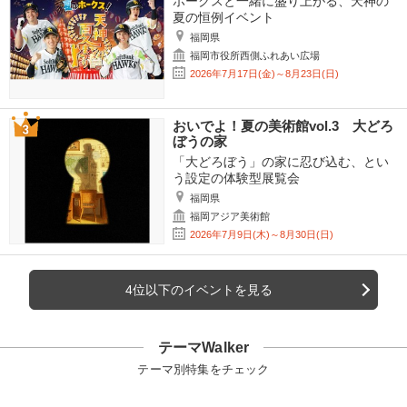
ホークスと一緒に盛り上がる、天神の
夏の恒例イベント
福岡県
福岡市役所西側ふれあい広場
2026年7月17日(金)～8月23日(日)
おいでよ！夏の美術館vol.3 大どろ
ぼうの家
「大どろぼう」の家に忍び込む、とい
う設定の体験型展覧会
福岡県
福岡アジア美術館
2026年7月9日(木)～8月30日(日)
4位以下のイベントを見る
テーマWalker
テーマ別特集をチェック