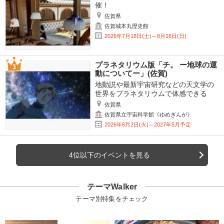
催！
佐賀県
佐賀城本丸歴史館
2026年7月18日(土)～8月16日(日)
プラネタリウム版「チ。 ー地球の運
動についてー」(佐賀)
地動説や最新宇宙研究などの天文学の
世界をプラネタリウムで体感できる
佐賀県
佐賀県立宇宙科学館《ゆめぎんが》
2026年6月2日(火)～2027年5月予定
4位以下のイベントを見る
テーマWalker
テーマ別特集をチェック