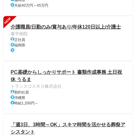
月給40万円～45万円
NEW
介護職員/日勤のみ/賞与あり/年休120日以上/介護士
泰平病院
正社員
福岡県
PC基礎からしっかりサポート 書類作成事務 土日祝
休 うるま
トランスコスモス株式会社
契約社員
沖縄県
時給1,200円～
「週3日、3時間～OK」スキマ時間を活かせる葬祭ア
シスタント