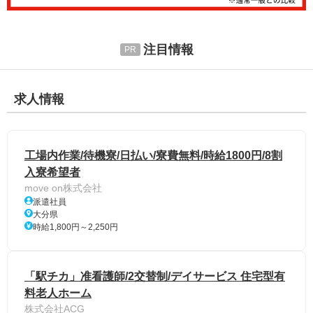
注目情報
求人情報
工場内作業/待機寮/日払い/寮費無料/時給1800円/8割
入寮希望者
move on株式会社
派遣社員
大分県
時給1,800円～2,250円
「駅チカ」准看護師/2交替制/デイサービス 住宅型有
料老人ホーム
株式会社ACG