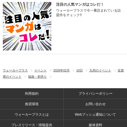
注目の人気マンガはコレだ！
ウォーカープラスで今一番読まれている話
題作をチェック!!
ウォーカープラス
イベント
2026年02月
10日
九州のイベント
佐賀
県のイベント
福袋・初売り
利用規約
プライバシーポリシー
推奨環境
お問い合わせ
ウォーカープラスとは
Webプッシュ通知について
プレスリリース・情報提供
媒体資料