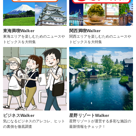
東海満喫Walker
関西満喫Walker
東海エリアを楽しむためのニュースや
関西エリアを楽しむためのニュースや
トピックスを大特集
トピックスを大特集
ビジネスWalker
星野リゾートWalker
気になるビジネスのアレコレ、ヒット
星野リゾートが運営する多彩な施設の
の裏側を徹底調査
最新情報をチェック！