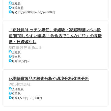
正社員
鹿児島県
月給31万4,000円～36万4,000円
「正社員/キッチン専任」未経験・家庭料理レベル歓
迎/質問しやすい環境/「飲食店でこんなに!?」の高待
遇・日跨ぎなし
焼肉館 彩炉 南高江店
正社員
熊本県
月給30万円～
化学物質製品の検査分析や環境分析/化学分析
WDB株式会社
派遣社員
福岡県
時給1,500円～1,600円