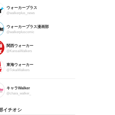
ウォーカープラス
@walkerplus_news
ウォーカープラス漫画部
@walkerpluscomic
関西ウォーカー
@KansaiWalkers
東海ウォーカー
@TokaiWalkers
キャラWalker
@chara_walker_
部イチオシ