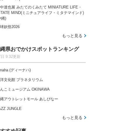
中達也展 みたてのくみたて MINIATURE LIFE・
ITATE MIND(ミニチュアライフ・ミタテマインド)
沖縄)
球妖怪2026
もっと見る
縄県おでかけスポットランキング
7日 9:32更新
-naha (ディーナハ)
洋文化館 プラネタリウム
んこミュージアム OKINAWA
縄アウトレットモール あしびなー
AZZ JUNGLE
もっと見る