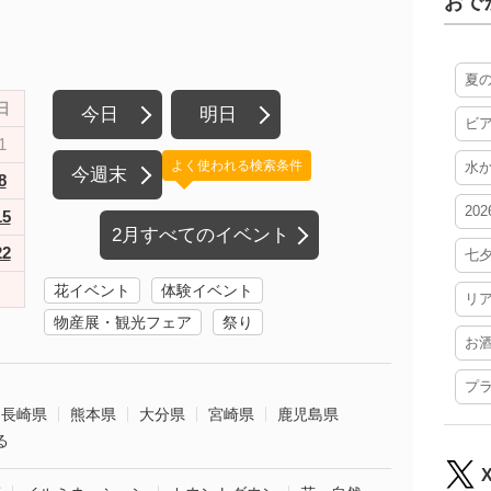
おで
夏
日
今日
明日
ビ
1
よく使われる検索条件
水
今週末
8
20
15
2月すべてのイベント
22
七
花イベント
体験イベント
リ
物産展・観光フェア
祭り
お
プ
長崎県
熊本県
大分県
宮崎県
鹿児島県
る