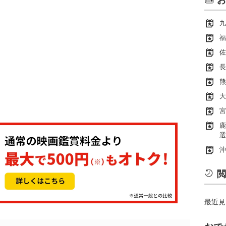
お
九
福
佐
長
熊
大
宮
鹿
選
沖
閲
最近見