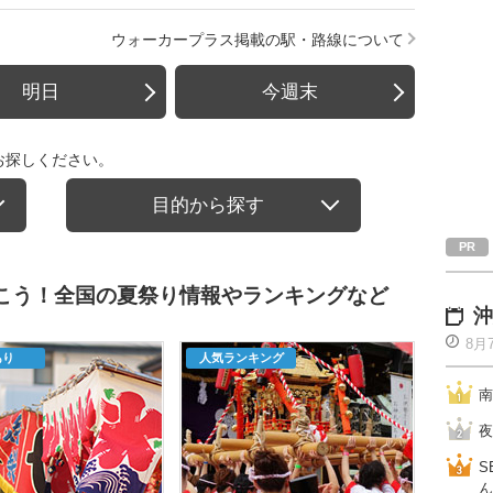
ウォーカープラス掲載の駅・路線について
明日
今週末
お探しください。
目的から探す
行こう！全国の夏祭り情報やランキングなど
沖
8月
あり
人気ランキング
南
夜
S
ん