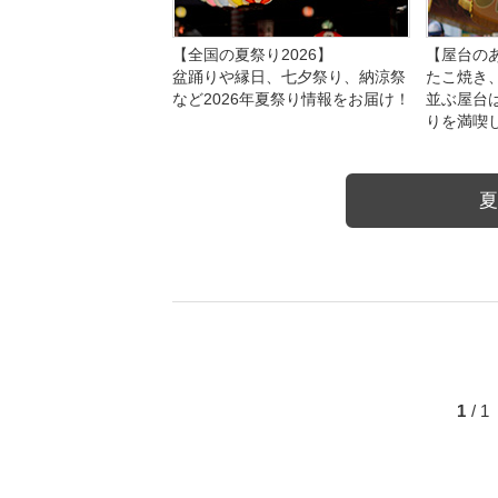
【全国の夏祭り2026】
【屋台のあ
盆踊りや縁日、七夕祭り、納涼祭
たこ焼き
など2026年夏祭り情報をお届け！
並ぶ屋台
りを満喫
夏
1
/ 