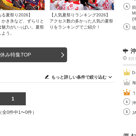
田
M
る夏祭り2026】
【人気夏祭りランキング2026】
(
、かき氷など、ずらりと
アクセス数の多かった人気の夏祭
は魅力がいっぱい。夏祭
りをランキングでご紹介！
琉
しよう。
沖
休み特集TOP
8月
D
もっと詳しい条件で絞り込む
海
う
1
沖
1（全0件中1〜0件）
J