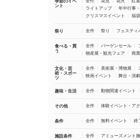
全件
花見
花火
紅
季節のイベ
ント
ライトアップ
年中行事
クリスマスイベント
福
全件
祭り
フェスティ
祭り
全件
バーゲンセール
食べる・買
う
物産展・観光フェア
商
全件
美術展・博物展
文化・芸
術・スポー
映画イベント
舞台・演
ツ
全件
動物関連イベント
趣味・生活
全件
体験イベント・ア
その他
全件
無料イベント
終
条件
全件
アミューズメント
施設条件