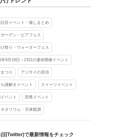
かけトレンド
の注目イベント・催しまとめ
アガーデン・ビアフェス
かけ祭り・ウォーターフェス
26年9月19日～23日の連休開催イベント
夕まつり
アジサイの見頃
アル謎解きイベント
スイーツイベント
酒イベント
恐竜イベント
ラネタリウム・天体観測
X(旧Twitter)で最新情報をチェック