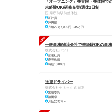
「オープニング」整骨院・整体院での
未経験OK/研修充実/週休2日制
匠 県庁前駅前整体院
正社員
沖縄県
月給22万7,000円～35万円
NEW
一般事務/物流会社で未経験OKの事務/
株式会社パソナ
派遣社員
鹿児島県
時給1,280円
送迎ドライバー
株式会社セネック 西日本
業務委託
福岡県
月給20万円～