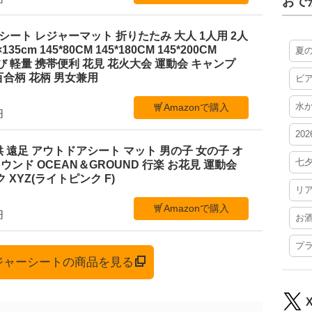
おで
ジャーシート レジャーマット 折りたたみ 大人 1人用 2人
35cm 145*80CM 145*180CM 145*200CM
夏
ち運び 軽量 携帯便利 花見 花火大会 運動会 キャンプ
合柄 花柄 男女兼用
ビ
水
Amazonで購入
円
20
 遠足 アウトドアシート マット 男の子 女の子 オ
七
ンド OCEAN＆GROUND 行楽 お花見 運動会
 XYZ(ライトピンク F)
リ
Amazonで購入
円
お
プ
レジャーシートの商品を見る