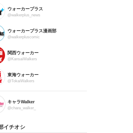
ウォーカープラス
@walkerplus_news
ウォーカープラス漫画部
@walkerpluscomic
関西ウォーカー
@KansaiWalkers
東海ウォーカー
@TokaiWalkers
キャラWalker
@chara_walker_
部イチオシ