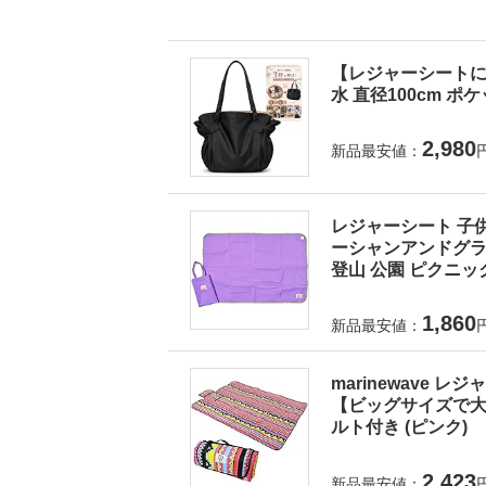
【レジャーシートに
水 直径100cm ポ
2,980
新品最安値：
レジャーシート 子供
ーシャンアンドグラウ
登山 公園 ピクニック
1,860
新品最安値：
marinewave 
【ビッグサイズで大人
ルト付き (ピンク)
2,423
新品最安値：