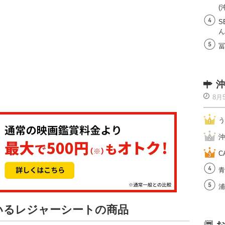
(
S
ん
冨
沖
8月
う
沖
C
青
浦
ているレジャーシートの商品