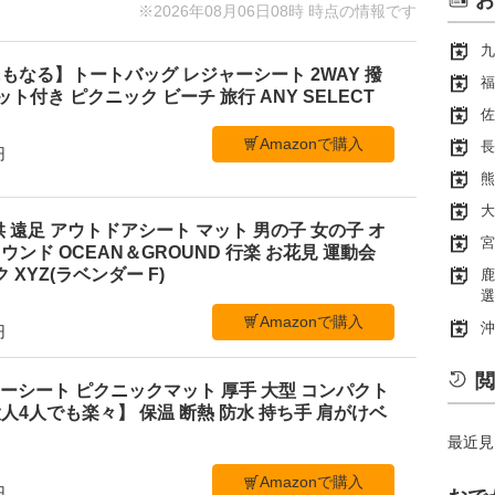
お
※2026年08月06日08時 時点の情報です
九
もなる】トートバッグ レジャーシート 2WAY 撥
福
ケット付き ピクニック ビーチ 旅行 ANY SELECT
佐
Amazonで購入
長
円
熊
大
 遠足 アウトドアシート マット 男の子 女の子 オ
宮
ンド OCEAN＆GROUND 行楽 お花見 運動会
 XYZ(ラベンダー F)
鹿
選
Amazonで購入
沖
円
閲
レジャーシート ピクニックマット 厚手 大型 コンパクト
4人でも楽々】 保温 断熱 防水 持ち手 肩がけベ
最近見
Amazonで購入
円