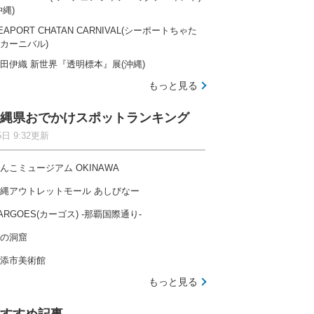
沖縄)
EAPORT CHATAN CARNIVAL(シーポートちゃた
カーニバル)
田伊織 新世界『透明標本』展(沖縄)
もっと見る
縄県おでかけスポットランキング
5日 9:32更新
んこミュージアム OKINAWA
縄アウトレットモール あしびなー
ARGOES(カーゴス) -那覇国際通り-
の洞窟
添市美術館
もっと見る