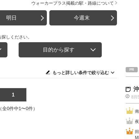
ウォーカープラス掲載の駅・路線について
明日
今週末
お探しください。
目的から探す
もっと詳しい条件で絞り込む
沖
1
8月
1（全0件中1〜0件）
南
夜
田
M