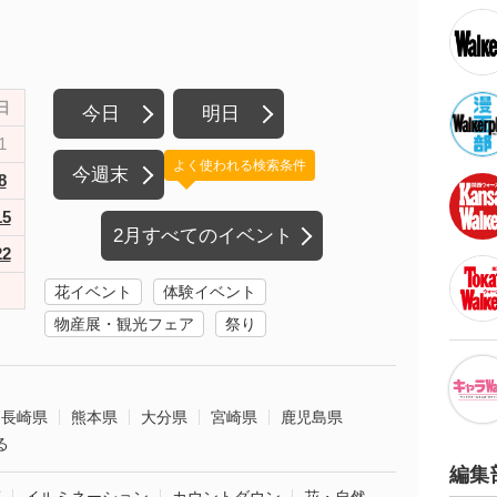
日
今日
明日
1
よく使われる検索条件
今週末
8
15
2月すべてのイベント
22
花イベント
体験イベント
物産展・観光フェア
祭り
長崎県
熊本県
大分県
宮崎県
鹿児島県
る
編集