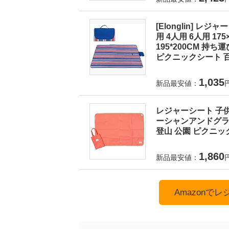
[Elonglin] レ
用 4人用 6人用 175×1
195*200CM 持
ピクニックシート 百
1,035
新品最安値：
レジャーシート 子供
ーシャンアンドグラウ
登山 公園 ピクニック
1,860
新品最安値：
Amazonで