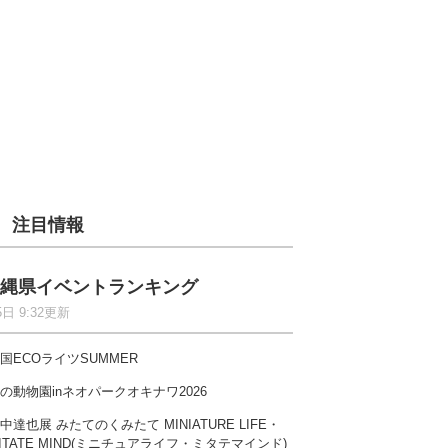
注目情報
縄県イベントランキング
5日 9:32更新
国ECOライツSUMMER
の動物園inネオパークオキナワ2026
中達也展 みたてのくみたて MINIATURE LIFE・
ITATE MIND(ミニチュアライフ・ミタテマインド)