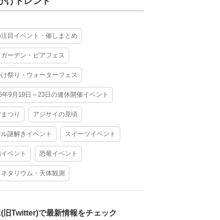
かけトレンド
の注目イベント・催しまとめ
アガーデン・ビアフェス
かけ祭り・ウォーターフェス
26年9月19日～23日の連休開催イベント
夕まつり
アジサイの見頃
アル謎解きイベント
スイーツイベント
酒イベント
恐竜イベント
ラネタリウム・天体観測
X(旧Twitter)で最新情報をチェック