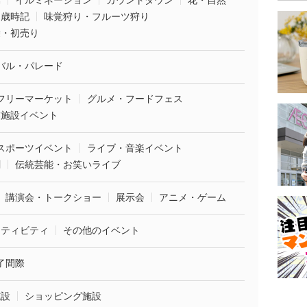
葉
イルミネーション
カウントダウン
花・自然
・歳時記
味覚狩り・フルーツ狩り
袋・初売り
バル・パレード
フリーマーケット
グルメ・フードフェス
業施設イベント
スポーツイベント
ライブ・音楽イベント
劇
伝統芸能・お笑いライブ
講演会・トークショー
展示会
アニメ・ゲーム
クティビティ
その他のイベント
了間際
施設
ショッピング施設