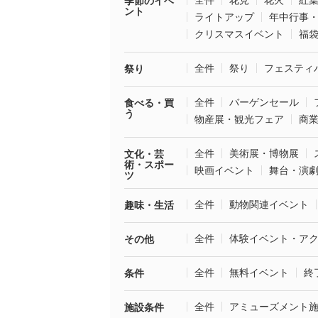
全件
花見
花火
紅
季節のイベ
ント
ライトアップ
年中行事
クリスマスイベント
福
全件
祭り
フェスティ
祭り
全件
バーゲンセール
食べる・買
う
物産展・観光フェア
商
全件
美術展・博物展
文化・芸
術・スポー
映画イベント
舞台・演
ツ
全件
動物関連イベント
趣味・生活
全件
体験イベント・ア
その他
全件
無料イベント
終
条件
全件
アミューズメント
施設条件