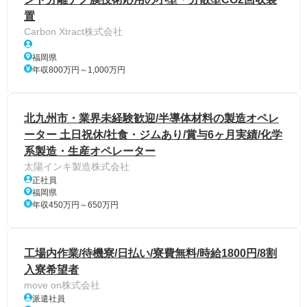
置
Carbon Xtract株式会社
福岡県
年収800万円～1,000万円
北九州市・業界未経験歓迎/半導体材料の製造オペレ
ーター 土日祝休/社食・ジムあり/賞与6ヶ月実績/化学
系製造・生産オペレーター
太陽インキ製造株式会社
正社員
福岡県
年収450万円～650万円
工場内作業/待機寮/日払い/寮費無料/時給1800円/8割
入寮希望者
move on株式会社
派遣社員