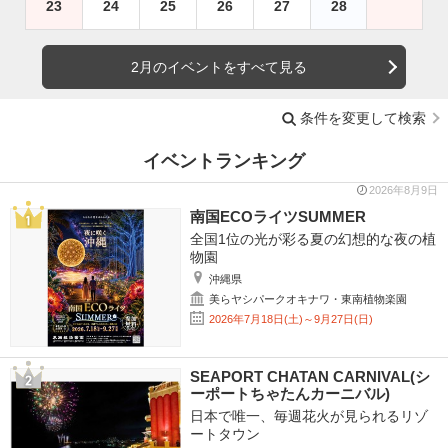
23
24
25
26
27
28
2月のイベントをすべて見る
条件を変更して検索
イベントランキング
2026年8月9日
南国ECOライツSUMMER
全国1位の光が彩る夏の幻想的な夜の植
物園
沖縄県
美らヤシパークオキナワ・東南植物楽園
2026年7月18日(土)～9月27日(日)
SEAPORT CHATAN CARNIVAL(シ
ーポートちゃたんカーニバル)
日本で唯一、毎週花火が見られるリゾ
ートタウン