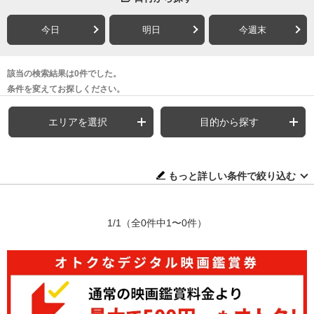
今日
明日
今週末
該当の検索結果は0件でした。
条件を変えてお探しください。
エリアを選択
目的から探す
もっと詳しい条件で絞り込む
1/1
（全0件中1〜0件）