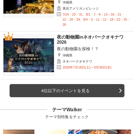
沖縄県
美浜アメリカンビレッジ
7/24・25・31、8/1・7・8・13～16・21・
22・28・29、9/4・5・11・12・18～23・25・
26
夜の動物園inネオパークオキナワ
2026
夜の動物園を探検！？
沖縄県
ネオパークオキナワ
2026年7月18日(土)～9月30日(水)
4位以下のイベントを見る
テーマWalker
テーマ別特集をチェック