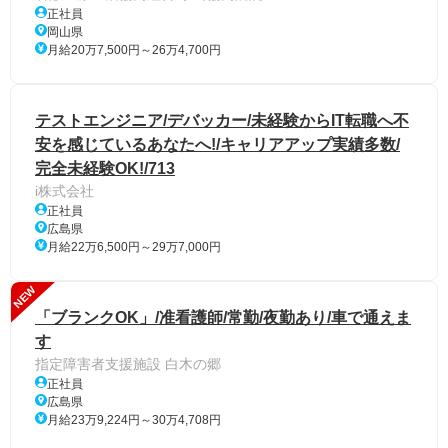
正社員
岡山県
月給20万7,500円～26万4,700円
テストエンジニア/デバッカー/未経験からIT転職へ不
安を感じているあなたへ!/キャリアアップ実績多数/
完全未経験OK!/713
i株式会社
正社員
広島県
月給22万6,500円～29万7,000円
NEW
「ブランクOK」/准看護師/常勤/夜勤あり/車で通えま
す
指定障害者支援施設 白木の郷
正社員
広島県
月給23万9,224円～30万4,708円