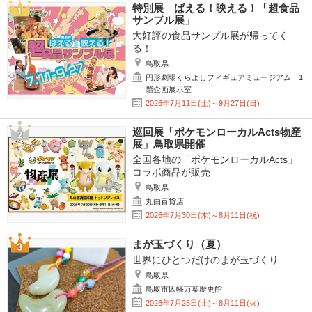
特別展 ばえる！映える！「超食品
サンプル展」
大好評の食品サンプル展が帰ってく
る！
鳥取県
円形劇場くらよしフィギュアミュージアム 1
階企画展示室
2026年7月11日(土)～9月27日(日)
巡回展「ポケモンローカルActs物産
展」鳥取県開催
全国各地の「ポケモンローカルActs」
コラボ商品が販売
鳥取県
丸由百貨店
2026年7月30日(木)～8月11日(祝)
まが玉づくり（夏）
世界にひとつだけのまが玉づくり
鳥取県
鳥取市因幡万葉歴史館
2026年7月25日(土)～8月11日(火)