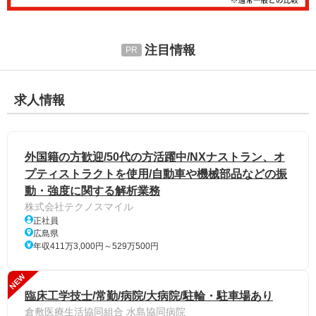
注目情報
求人情報
外国籍の方歓迎/50代の方活躍中/NXナストラン、オ
プティストラクトを使用/自動車や機械部品などの振
動・強度に関する解析業務
株式会社テクノスマイル
正社員
広島県
年収411万3,000円～529万500円
NEW
臨床工学技士/常勤/病院/大病院/駐輪・駐車場あり
倉敷医療生活協同組合 水島協同病院