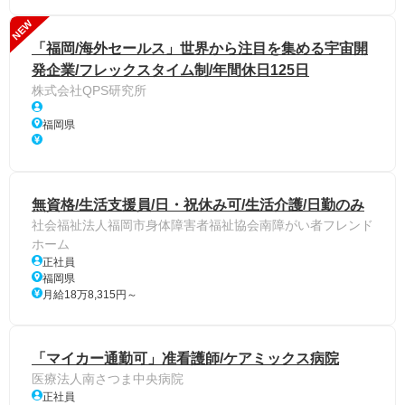
NEW
「福岡/海外セールス」世界から注目を集める宇宙開
発企業/フレックスタイム制/年間休日125日
株式会社QPS研究所
福岡県
無資格/生活支援員/日・祝休み可/生活介護/日勤のみ
社会福祉法人福岡市身体障害者福祉協会南障がい者フレンド
ホーム
正社員
福岡県
月給18万8,315円～
「マイカー通勤可」准看護師/ケアミックス病院
医療法人南さつま中央病院
正社員