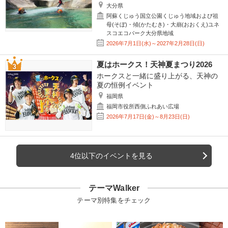
大分県
阿蘇くじゅう国立公園くじゅう地域および祖
母(そぼ)・傾(かたむき)・大崩(おおくえ)ユネ
スコエコパーク大分県地域
2026年7月1日(水)～2027年2月28日(日)
夏はホークス！天神夏まつり2026
ホークスと一緒に盛り上がる、天神の
夏の恒例イベント
福岡県
福岡市役所西側ふれあい広場
2026年7月17日(金)～8月23日(日)
4位以下のイベントを見る
テーマWalker
テーマ別特集をチェック