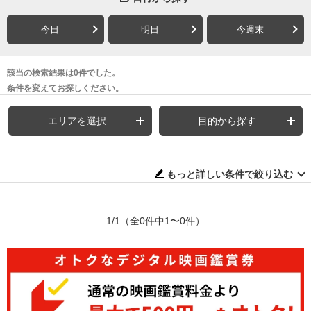
今日
明日
今週末
該当の検索結果は0件でした。
条件を変えてお探しください。
エリアを選択
目的から探す
もっと詳しい条件で絞り込む
1/1
（全0件中1〜0件）