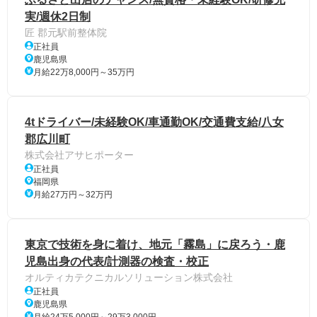
実/週休2日制
匠 郡元駅前整体院
正社員
鹿児島県
月給22万8,000円～35万円
4tドライバー/未経験OK/車通勤OK/交通費支給/八女
郡広川町
株式会社アサヒポーター
正社員
福岡県
月給27万円～32万円
東京で技術を身に着け、地元「霧島」に戻ろう・鹿
児島出身の代表/計測器の検査・校正
オルティカテクニカルソリューション株式会社
正社員
鹿児島県
月給24万5,000円～29万3,000円