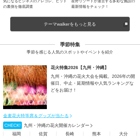
気になるビジネスのアレコレ、ヒット
星野リゾートが運営する多彩な施設の
の裏側を徹底調査
最新情報をチェック！
テーマwalkerをもっと見る
季節特集
季節を感じる人気のスポットやイベントを紹介
花火特集2026【九州・沖縄】
九州・沖縄の花火大会を掲載。2026年の開
催日、中止・延期情報や人気ランキングな
どをお届け！
金麦花火特等席＆グッズが当たる
CHECK!
九州・沖縄の花火開催カレンダー
福岡
佐賀
長崎
熊本
大分