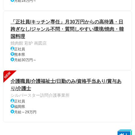
月給18万円～
「正社員/キッチン専任」月30万円からの高待遇・日
跨ぎなし/ジャンル不問・質問しやすい環境/焼肉・韓
国料理
焼肉館 彩炉 画図店
正社員
熊本県
月給30万円～
NEW
介護職員/介護福祉士/日勤のみ/資格手当あり/賞与あ
り/介護士
シルバースター訪問介護事業所
正社員
福岡県
月給～29万円