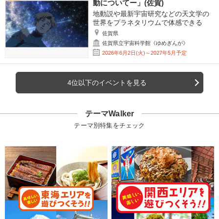
動についてー」(佐賀)
地動説や最新宇宙研究などの天文学の
世界をプラネタリウムで体感できる
佐賀県
佐賀県立宇宙科学館《ゆめぎんが》
2026年6月2日(火)～2027年5月予定
4位以下のイベントを見る
テーマWalker
テーマ別特集をチェック