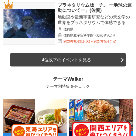
プラネタリウム版「チ。 ー地球の運
動についてー」(佐賀)
地動説や最新宇宙研究などの天文学の
世界をプラネタリウムで体感できる
佐賀県
佐賀県立宇宙科学館《ゆめぎんが》
2026年6月2日(火)～2027年5月予定
4位以下のイベントを見る
テーマWalker
テーマ別特集をチェック