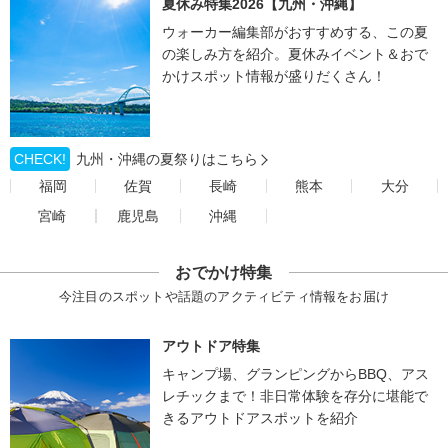
夏休み特集2026【九州・沖縄】
ウォーカー編集部がおすすめする、この夏
の楽しみ方を紹介。夏休みイベント＆おで
かけスポット情報が盛りだくさん！
CHECK!
九州・沖縄の夏祭りはこちら
福岡
佐賀
長崎
熊本
大分
宮崎
鹿児島
沖縄
おでかけ特集
今注目のスポットや話題のアクティビティ情報をお届け
アウトドア特集
キャンプ場、グランピングからBBQ、アス
レチックまで！非日常体験を存分に堪能で
きるアウトドアスポットを紹介