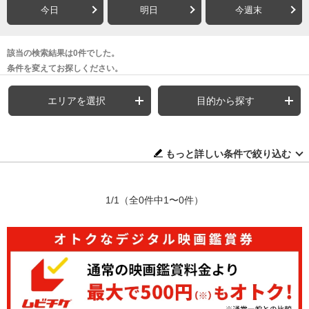
今日
明日
今週末
該当の検索結果は0件でした。
条件を変えてお探しください。
エリアを選択
目的から探す
もっと詳しい条件で絞り込む
1/1
（全0件中1〜0件）