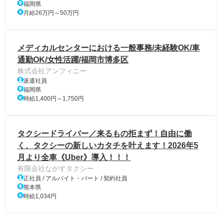
福岡県
月給26万円～50万円
メディカルセンターにおける一般事務/未経験OK/車
通勤OK/女性活躍/福岡市博多区
株式会社アンフィニー
派遣社員
福岡県
時給1,400円～1,750円
タクシードライバー／来るもの拒まず！自由に働
く、タクシーの新しいカタチを叶えます！2026年5
月より全車《Uber》導入！！！
有限会社ながすタクシー
正社員 / アルバイト・パート / 契約社員
熊本県
時給1,034円