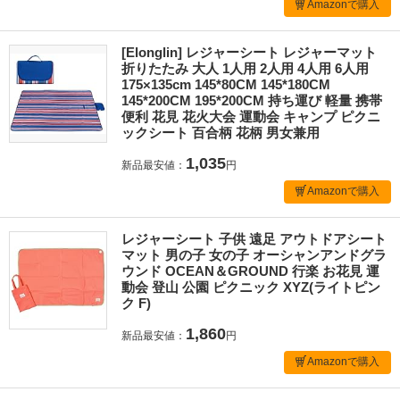
Amazonで購入
[Elonglin] レジャーシート レジャーマット
折りたたみ 大人 1人用 2人用 4人用 6人用
175×135cm 145*80CM 145*180CM
145*200CM 195*200CM 持ち運び 軽量 携帯
便利 花見 花火大会 運動会 キャンプ ピクニ
ックシート 百合柄 花柄 男女兼用
1,035
新品最安値：
円
Amazonで購入
レジャーシート 子供 遠足 アウトドアシート
マット 男の子 女の子 オーシャンアンドグラ
ウンド OCEAN＆GROUND 行楽 お花見 運
動会 登山 公園 ピクニック XYZ(ライトピン
ク F)
1,860
新品最安値：
円
Amazonで購入