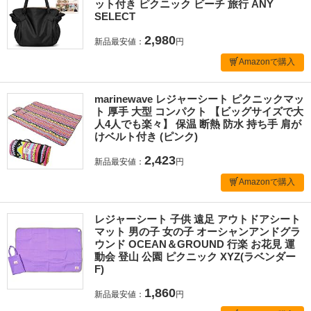
ット付き ピクニック ビーチ 旅行 ANY
SELECT
2,980
新品最安値：
円
Amazonで購入
marinewave レジャーシート ピクニックマッ
ト 厚手 大型 コンパクト 【ビッグサイズで大
人4人でも楽々】 保温 断熱 防水 持ち手 肩が
けベルト付き (ピンク)
2,423
新品最安値：
円
Amazonで購入
レジャーシート 子供 遠足 アウトドアシート
マット 男の子 女の子 オーシャンアンドグラ
ウンド OCEAN＆GROUND 行楽 お花見 運
動会 登山 公園 ピクニック XYZ(ラベンダー
F)
1,860
新品最安値：
円