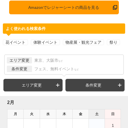
Amazonでレジャーシートの商品を見る
よく使われる検索条件
花イベント
体験イベント
物産展・観光フェア
祭り
エリア変更
東京、大阪市
など
条件変更
フェス、無料イベント
など
エリア変更
条件変更
2月
月
火
水
木
金
土
日
1