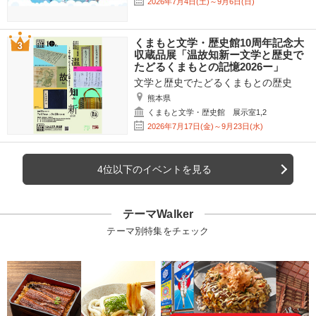
2026年7月4日(土)～9月6日(日)
くまもと文学・歴史館10周年記念大
収蔵品展「温故知新ー文学と歴史で
たどるくまもとの記憶2026ー」
文学と歴史でたどるくまもとの歴史
熊本県
くまもと文学・歴史館 展示室1,2
2026年7月17日(金)～9月23日(水)
4位以下のイベントを見る
テーマWalker
テーマ別特集をチェック