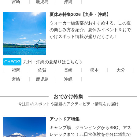
宮崎
鹿児島
沖縄
夏休み特集2026【九州・沖縄】
ウォーカー編集部がおすすめする、この夏
の楽しみ方を紹介。夏休みイベント＆おで
かけスポット情報が盛りだくさん！
CHECK!
九州・沖縄の夏祭りはこちら
福岡
佐賀
長崎
熊本
大分
宮崎
鹿児島
沖縄
おでかけ特集
今注目のスポットや話題のアクティビティ情報をお届け
アウトドア特集
キャンプ場、グランピングからBBQ、アス
レチックまで！非日常体験を存分に堪能で