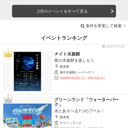
2月のイベントをすべて見る
条件を変更して検索
イベントランキング
2026年8月6日
ナイト水族館
夜の水族館を楽しもう
熊本県
海中水族館シードーナツ
2026年5月2日(土)～9月22日(火)
グリーンランド「ウォーターパー
ク」
水とあそべる7つのプール！
熊本県
グリーンランド