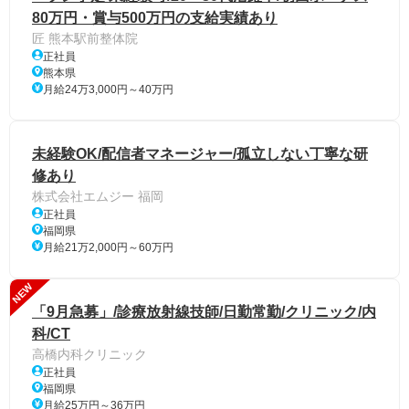
80万円・賞与500万円の支給実績あり
匠 熊本駅前整体院
正社員
熊本県
月給24万3,000円～40万円
未経験OK/配信者マネージャー/孤立しない丁寧な研
修あり
株式会社エムジー 福岡
正社員
福岡県
月給21万2,000円～60万円
NEW
「9月急募」/診療放射線技師/日勤常勤/クリニック/内
科/CT
高橋内科クリニック
正社員
福岡県
月給25万円～36万円