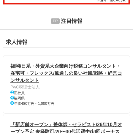
注目情報
求人情報
福岡/日系・外資系大企業向け税務コンサルタント・
在宅可・フレックス/風通しの良い社風/戦略・経営コ
ンサルタント
PwC税理士法人
正社員
福岡県
年収480万円～1,000万円
「新店舗オープン」整体師・セラピスト/26年10月オ
ープン予定 未経験可/20〜30代活躍中/初回ボーナス