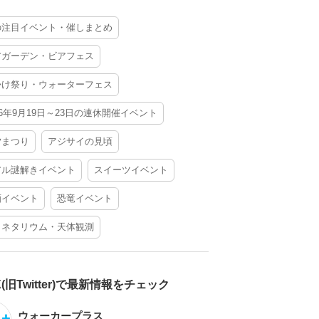
の注目イベント・催しまとめ
アガーデン・ビアフェス
かけ祭り・ウォーターフェス
26年9月19日～23日の連休開催イベント
夕まつり
アジサイの見頃
アル謎解きイベント
スイーツイベント
酒イベント
恐竜イベント
ラネタリウム・天体観測
X(旧Twitter)で最新情報をチェック
ウォーカープラス