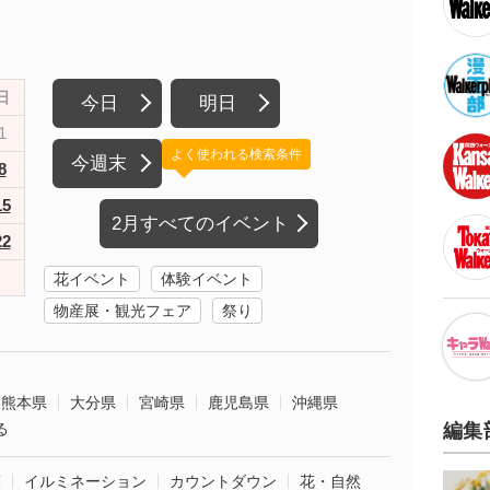
日
今日
明日
1
よく使われる検索条件
今週末
8
15
2月すべてのイベント
22
花イベント
体験イベント
物産展・観光フェア
祭り
熊本県
大分県
宮崎県
鹿児島県
沖縄県
る
編集
葉
イルミネーション
カウントダウン
花・自然