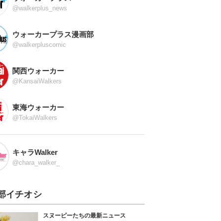
@walkerplus_news
ウォーカープラス漫画部
@walkerpluscomic
関西ウォーカー
@KansaiWalkers
東海ウォーカー
@TokaiWalkers
キャラWalker
@chara_walker_
部イチオシ
スヌーピーたちの最新ニュース