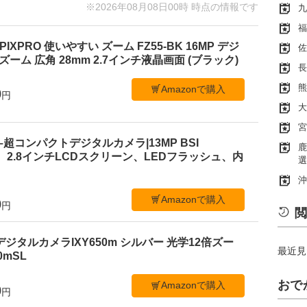
※2026年08月08日00時 時点の情報です
九
福
PIXPRO 使いやすい ズーム FZ55-BK 16MP デジ
佐
ーム 広角 28mm 2.7インチ液晶画面 (ブラック)
長
熊
Amazonで購入
0
円
大
宮
 C1–超コンパクトデジタルカメラ|13MP BSI
鹿
、2.8インチLCDスクリーン、LEDフラッシュ、内
選
沖
Amazonで購入
0
円
閲
デジタルカメラIXY650m シルバー 光学12倍ズー
最近見
50mSL
おで
Amazonで購入
0
円