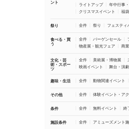
ント
ライトアップ
年中行事
クリスマスイベント
福
全件
祭り
フェスティ
祭り
全件
バーゲンセール
食べる・買
う
物産展・観光フェア
商
全件
美術展・博物展
文化・芸
術・スポー
映画イベント
舞台・演
ツ
全件
動物関連イベント
趣味・生活
全件
体験イベント・ア
その他
全件
無料イベント
終
条件
全件
アミューズメント
施設条件