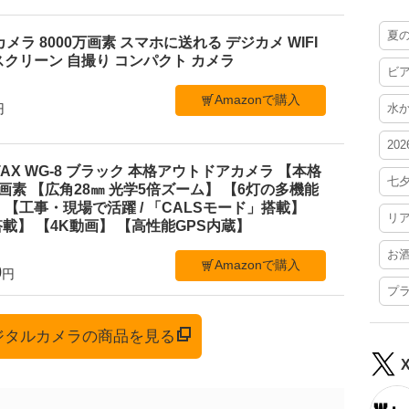
夏
ルカメラ 8000万画素 スマホに送れる デジカメ WIFI
クリーン 自撮り コンパクト カメラ
ビ
Amazonで購入
円
水
20
TAX WG-8 ブラック 本格アウトドアカメラ 【本格
七
0万画素 【広角28㎜ 光学5倍ズーム】 【6灯の多機能
【工事・現場で活躍 / 「CALSモード」搭載】
リ
載】 【4K動画】 【高性能GPS内蔵】
お
Amazonで購入
0
円
プ
デジタルカメラの商品を見る