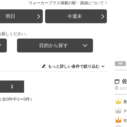
ウォーカープラス掲載の駅・路線について
明日
今週末
お探しください。
目的から探す
もっと詳しい条件で絞り込む
佐
1
8月
1（全0件中1〜0件）
夏
チ
佐