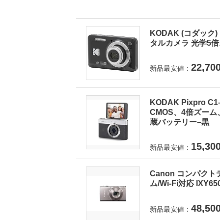
KODAK (コダック) 
タルカメラ 光学5倍ズ
22,70
新品最安値：
KODAK Pixpro
CMOS、4倍ズーム
蔵バッテリー–黒
15,30
新品最安値：
Canon コンパクト
ム/Wi-Fi対応 IXY6
48,50
新品最安値：