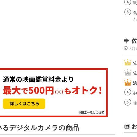
親
鳥
ム
佐
8月
佐
佐
浜
御
佐
お
ているデジタルカメラの商品