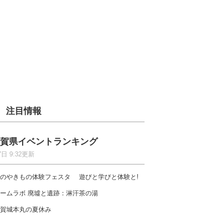
注目情報
賀県イベントランキング
7日 9:32更新
のやきもの体験フェスタ 遊びと学びと体験と!
ームラボ 廃墟と遺跡：淋汗茶の湯
賀城本丸の夏休み