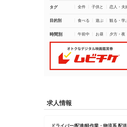
全件
子供と
恋人・夫
タグ
目的別
食べる
遊ぶ
観る・学
時間別
午前中
お昼
夕方・夜
求人情報
ドライバー/配達/軽作業・物流系 配送