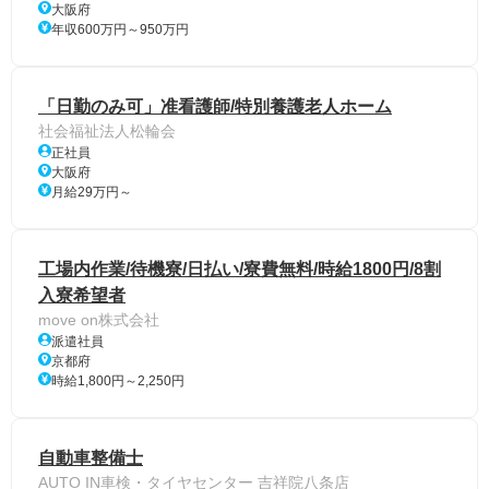
大阪府
年収600万円～950万円
「日勤のみ可」准看護師/特別養護老人ホーム
社会福祉法人松輪会
正社員
大阪府
月給29万円～
工場内作業/待機寮/日払い/寮費無料/時給1800円/8割
入寮希望者
move on株式会社
派遣社員
京都府
時給1,800円～2,250円
自動車整備士
AUTO IN車検・タイヤセンター 吉祥院八条店