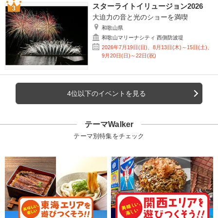
スターライトイリュージョン2026
大迫力の音と光のショーを満喫
和歌山県
和歌山マリーナシティ 西側防波堤
2026年7月19日(日)、8月13日(木)～15日(土)、
9月20日(日)～22日(祝)
4位以下のイベントを見る
テーマWalker
テーマ別特集をチェック