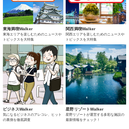
東海満喫Walker
関西満喫Walker
東海エリアを楽しむためのニュースや
関西エリアを楽しむためのニュースや
トピックスを大特集
トピックスを大特集
ビジネスWalker
星野リゾートWalker
気になるビジネスのアレコレ、ヒット
星野リゾートが運営する多彩な施設の
の裏側を徹底調査
最新情報をチェック！