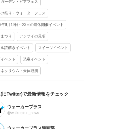
アガーデン・ビアフェス
かけ祭り・ウォーターフェス
26年9月19日～23日の連休開催イベント
夕まつり
アジサイの見頃
アル謎解きイベント
スイーツイベント
酒イベント
恐竜イベント
ラネタリウム・天体観測
X(旧Twitter)で最新情報をチェック
ウォーカープラス
@walkerplus_news
ウォーカープラス漫画部