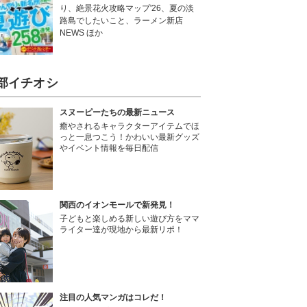
り、絶景花火攻略マップ'26、夏の淡
路島でしたいこと、ラーメン新店
NEWS ほか
部イチオシ
スヌーピーたちの最新ニュース
癒やされるキャラクターアイテムでほ
っと一息つこう！かわいい最新グッズ
やイベント情報を毎日配信
関西のイオンモールで新発見！
子どもと楽しめる新しい遊び方をママ
ライター達が現地から最新リポ！
注目の人気マンガはコレだ！