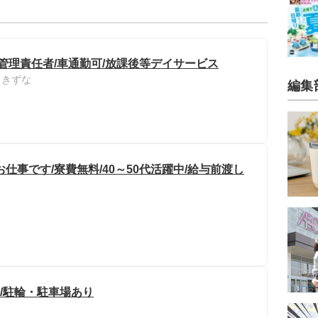
管理責任者/車通勤可/放課後等デイサービス
スきずな
編集
仕事です/寮費無料/40～50代活躍中/給与前渡し
り/駐輪・駐車場あり