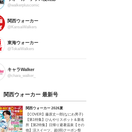
@walkerpluscomic
関西ウォーカー
@KansaiWalkers
東海ウォーカー
@TokaiWalkers
キャラWalker
@chara_walker_
関西ウォーカー 最新号
関西ウォーカー 2026夏
【COVER】藤原丈一郎(なにわ男子)
【第1特集】ひんやりスポット＆新名
所【第2特集】日帰り避暑温泉【その
他】涼スイーツ、超(得)クーポン祭