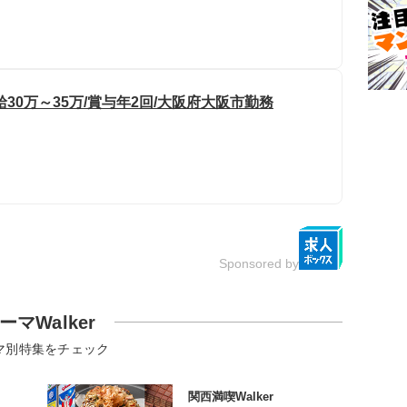
30万～35万/賞与年2回/大阪府大阪市勤務
Sponsored by
ーマWalker
マ別特集をチェック
関西満喫Walker