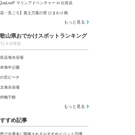
QuaLooP マリンアドベンチャー in 白良浜
花・見ごろ】真土万葉の里 ひまわり畑
もっと見る
歌山県おでかけスポットランキング
7日 9:32更新
良浜海水浴場
本海中公園
の宮ビーチ
太海水浴場
州梅干館
もっと見る
すすめ記事
西で今週末に開催されるおすすめイベント20選