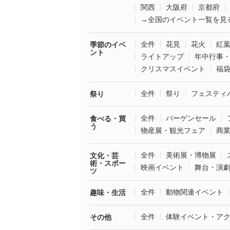
関西
大阪府
京都府
→全国のイベント一覧を見
全件
花見
花火
紅
季節のイベ
ント
ライトアップ
年中行事
クリスマスイベント
福
全件
祭り
フェスティ
祭り
全件
バーゲンセール
食べる・買
う
物産展・観光フェア
商
全件
美術展・博物展
文化・芸
術・スポー
映画イベント
舞台・演
ツ
全件
動物関連イベント
趣味・生活
全件
体験イベント・ア
その他