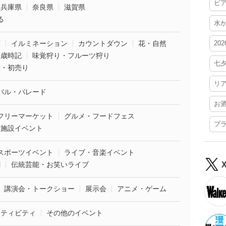
ビ
兵庫県
奈良県
滋賀県
る
水
葉
イルミネーション
カウントダウン
花・自然
20
・歳時記
味覚狩り・フルーツ狩り
七
袋・初売り
リ
バル・パレード
お
フリーマーケット
グルメ・フードフェス
プ
業施設イベント
スポーツイベント
ライブ・音楽イベント
劇
伝統芸能・お笑いライブ
講演会・トークショー
展示会
アニメ・ゲーム
クティビティ
その他のイベント