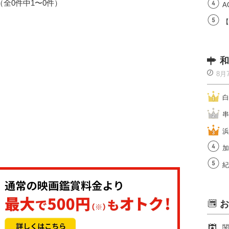
1（全0件中1〜0件）
A
【
和
8月
白
串
浜
加
紀
お
関