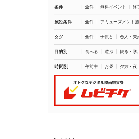
全件
無料イベント
終
条件
全件
アミューズメント
施設条件
全件
子供と
恋人・夫
タグ
目的別
食べる
遊ぶ
観る・学
時間別
午前中
お昼
夕方・夜