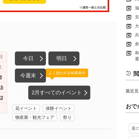
滋
京
大
兵
奈
和
日
今日
明日
選
1
よく使われる検索条件
閲
今週末
8
15
最近見
2月すべてのイベント
22
おで
花イベント
体験イベント
物産展・観光フェア
祭り
夏