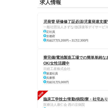
求人情報
児発管 研修修了証必須/児童発達支援
一般社団法人きずな/放課後等デイサービ
正社員
京都府
月給27万5,200円～31万2,300円
寮完備/電池製造工場での簡単単純なお
OK/女性活躍中
日総工産株式会社
派遣社員
兵庫県
月給31万5,000円
NEW
臨床工学技士/常勤/病院/寮・社宅あ
医療法人康仁会 西の京病院