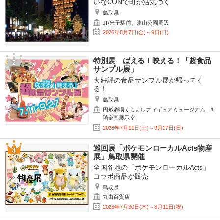
いなCONで町が活気づく
鳥取県
JR米子駅前、湊山公園周辺
2026年8月7日(金)～9日(日)
特別展 ばえる！映える！「超食品
サンプル展」
大好評の食品サンプル展が帰ってく
る！
鳥取県
円形劇場くらよしフィギュアミュージアム 1
階企画展示室
2026年7月11日(土)～9月27日(日)
巡回展「ポケモンローカルActs物産
展」鳥取県開催
全国各地の「ポケモンローカルActs」
コラボ商品が販売
鳥取県
丸由百貨店
2026年7月30日(木)～8月11日(祝)