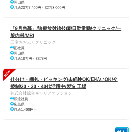
岡山県
月給23万7,400円～32万3,000円
「9月急募」/診療放射線技師/日勤常勤/クリニック/一
般内科/MRI
三宅おおふくクリニック
正社員
岡山県
月給18万円～33万円
NEW
仕分け・梱包・ピッキング/未経験OK/日払いOK/交
替制/20・30・40代活躍中/製造 工場
株式会社綜合キャリアオプション
派遣社員
広島県
時給1,400円～