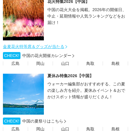
花火特集2026【中国】
中国の花火大会を掲載。2026年の開催日、
中止・延期情報や人気ランキングなどをお
届け！
金麦花火特等席＆グッズが当たる
CHECK!
中国の花火開催カレンダー
広島
岡山
山口
鳥取
島根
夏休み特集2026【中国】
ウォーカー編集部がおすすめする、この夏
の楽しみ方を紹介。夏休みイベント＆おで
かけスポット情報が盛りだくさん！
CHECK!
中国の夏祭りはこちら
広島
岡山
山口
鳥取
島根