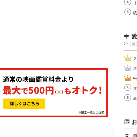
【
砥
愛
8月
ク
道
松
道
新
お
四