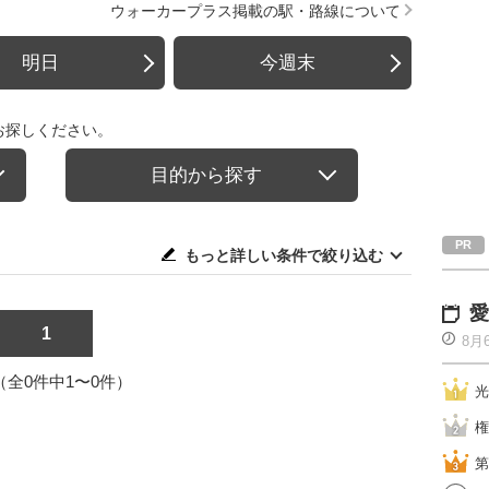
ウォーカープラス掲載の駅・路線について
明日
今週末
お探しください。
目的から探す
もっと詳しい条件で絞り込む
愛
1
8月
1（全0件中1〜0件）
光
権
第