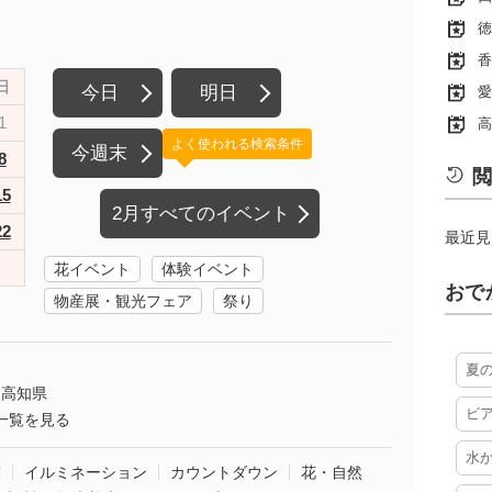
徳
香
日
今日
明日
愛
1
高
よく使われる検索条件
今週末
8
閲
15
2月すべてのイベント
22
最近見
花イベント
体験イベント
おで
物産展・観光フェア
祭り
夏
高知県
ビ
一覧を見る
水
葉
イルミネーション
カウントダウン
花・自然