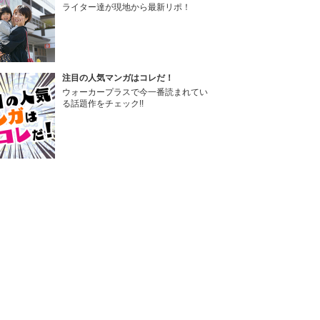
ライター達が現地から最新リポ！
注目の人気マンガはコレだ！
ウォーカープラスで今一番読まれてい
る話題作をチェック!!