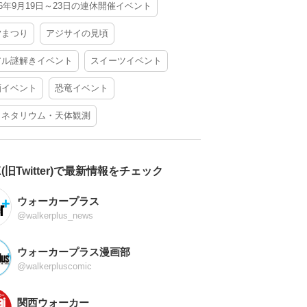
26年9月19日～23日の連休開催イベント
夕まつり
アジサイの見頃
アル謎解きイベント
スイーツイベント
酒イベント
恐竜イベント
ラネタリウム・天体観測
X(旧Twitter)で最新情報をチェック
ウォーカープラス
@walkerplus_news
ウォーカープラス漫画部
@walkerpluscomic
関西ウォーカー