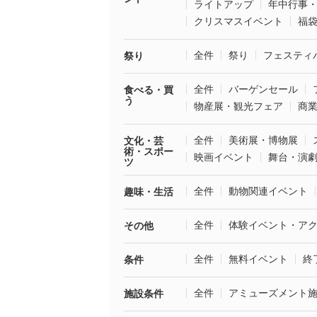
ライトアップ
年中行事
クリスマスイベント
福
全件
祭り
フェスティ
祭り
全件
バーゲンセール
食べる・買
う
物産展・観光フェア
商
全件
美術展・博物展
文化・芸
術・スポー
映画イベント
舞台・演
ツ
全件
動物関連イベント
趣味・生活
全件
体験イベント・ア
その他
全件
無料イベント
終
条件
全件
アミューズメント
施設条件