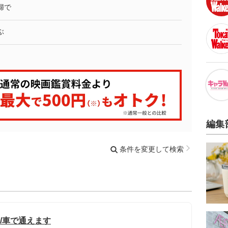
婦で
ぶ
編集
条件を変更して検索
み/車で通えます