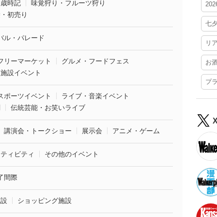
・歳時記
味覚狩り・フルーツ狩り
20
袋・初売り
七
バル・パレード
リ
フリーマーケット
グルメ・フードフェス
お
業施設イベント
プ
スポーツイベント
ライブ・音楽イベント
劇
伝統芸能・お笑いライブ
講演会・トークショー
展示会
アニメ・ゲーム
クティビティ
その他のイベント
了間際
施設
ショッピング施設