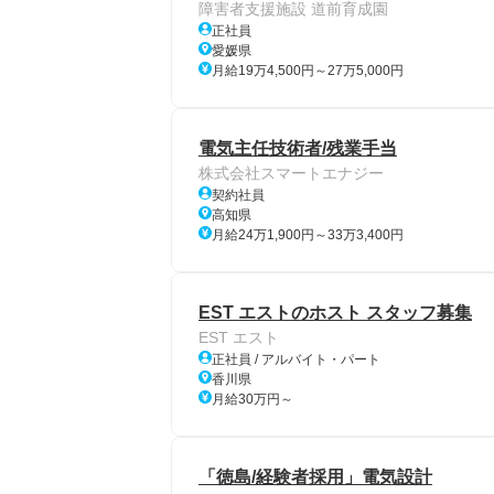
障害者支援施設 道前育成園
正社員
愛媛県
月給19万4,500円～27万5,000円
電気主任技術者/残業手当
株式会社スマートエナジー
契約社員
高知県
月給24万1,900円～33万3,400円
EST エストのホスト スタッフ募集
EST エスト
正社員 / アルバイト・パート
香川県
月給30万円～
「徳島/経験者採用」電気設計