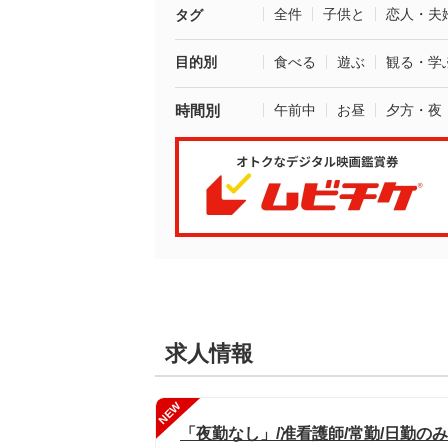
全件
子供と
恋人・夫
タグ
目的別
食べる
遊ぶ
観る・学
時間別
午前中
お昼
夕方・夜
求人情報
NEW
「夜勤なし」/准看護師/常勤/日勤の