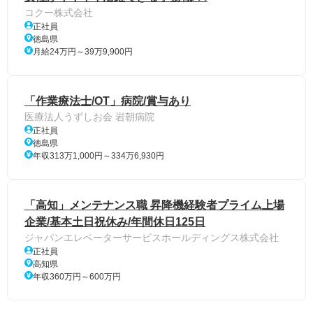
コクー株式会社
正社員
徳島県
月給24万円～39万9,900円
「作業療法士/OT」病院/賞与あり
医療法人うずしお会 岩朝病院
正社員
徳島県
年収313万1,000円～334万6,930円
「高知」メンテナンス職 昇降機経験者プライム上場
企業/基本土日祝休み/年間休日125日
ジャパンエレベーターサービスホールディングス株式会社
正社員
高知県
年収360万円～600万円