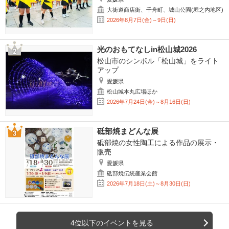
大街道商店街、千舟町、城山公園(堀之内地区)
2026年8月7日(金)～9日(日)
光のおもてなしin松山城2026
松山市のシンボル「松山城」をライト
アップ
愛媛県
松山城本丸広場ほか
2026年7月24日(金)～8月16日(日)
砥部焼まどんな展
砥部焼の女性陶工による作品の展示・
販売
愛媛県
砥部焼伝統産業会館
2026年7月18日(土)～8月30日(日)
4位以下のイベントを見る