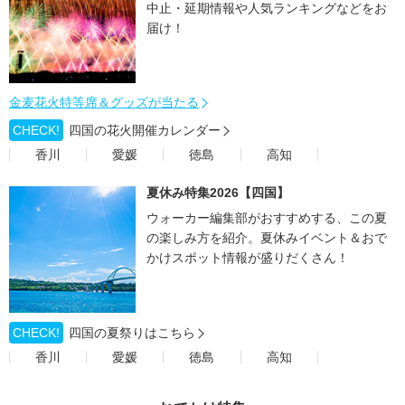
中止・延期情報や人気ランキングなどをお
届け！
金麦花火特等席＆グッズが当たる
CHECK!
四国の花火開催カレンダー
香川
愛媛
徳島
高知
夏休み特集2026【四国】
ウォーカー編集部がおすすめする、この夏
の楽しみ方を紹介。夏休みイベント＆おで
かけスポット情報が盛りだくさん！
CHECK!
四国の夏祭りはこちら
香川
愛媛
徳島
高知