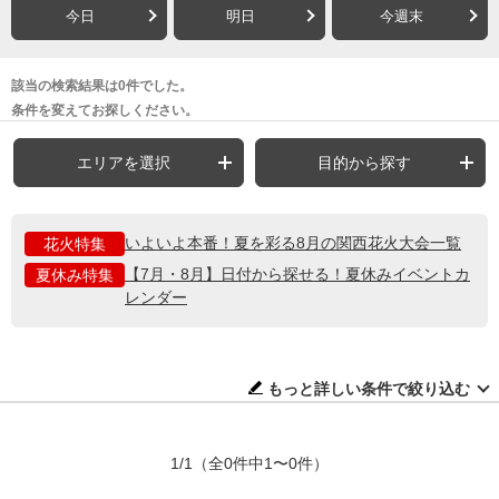
今日
明日
今週末
該当の検索結果は0件でした。
条件を変えてお探しください。
エリアを選択
目的から探す
いよいよ本番！夏を彩る8月の関西花火大会一覧
花火特集
【7月・8月】日付から探せる！夏休みイベントカ
夏休み特集
レンダー
もっと詳しい条件で絞り込む
1/1
（全0件中1〜0件）