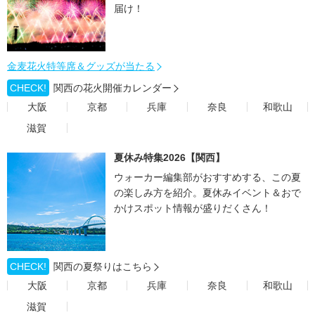
届け！
金麦花火特等席＆グッズが当たる
CHECK!
関西の花火開催カレンダー
大阪
京都
兵庫
奈良
和歌山
滋賀
夏休み特集2026【関西】
ウォーカー編集部がおすすめする、この夏
の楽しみ方を紹介。夏休みイベント＆おで
かけスポット情報が盛りだくさん！
CHECK!
関西の夏祭りはこちら
大阪
京都
兵庫
奈良
和歌山
滋賀