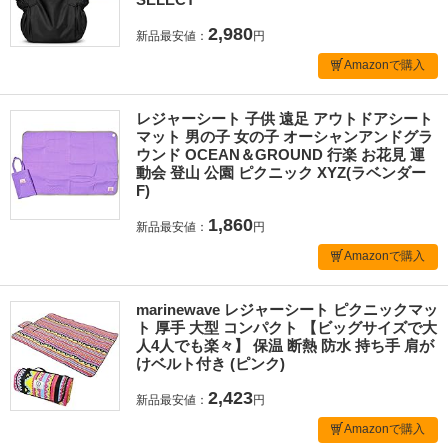
2,980
新品最安値：
円
Amazonで購入
レジャーシート 子供 遠足 アウトドアシート
マット 男の子 女の子 オーシャンアンドグラ
ウンド OCEAN＆GROUND 行楽 お花見 運
動会 登山 公園 ピクニック XYZ(ラベンダー
F)
1,860
新品最安値：
円
Amazonで購入
marinewave レジャーシート ピクニックマッ
ト 厚手 大型 コンパクト 【ビッグサイズで大
人4人でも楽々】 保温 断熱 防水 持ち手 肩が
けベルト付き (ピンク)
2,423
新品最安値：
円
Amazonで購入