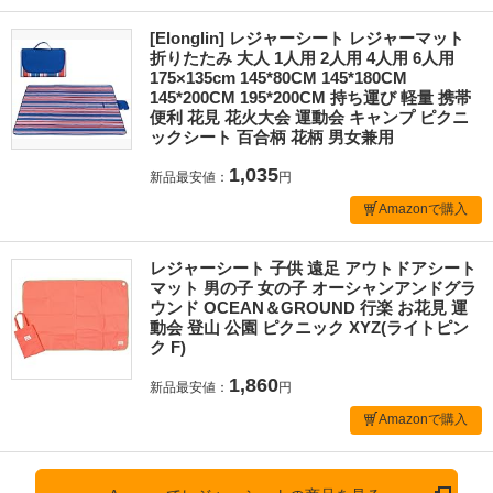
[Elonglin] レジャーシート レジャーマット
折りたたみ 大人 1人用 2人用 4人用 6人用
175×135cm 145*80CM 145*180CM
145*200CM 195*200CM 持ち運び 軽量 携帯
便利 花見 花火大会 運動会 キャンプ ピクニ
ックシート 百合柄 花柄 男女兼用
1,035
新品最安値：
円
Amazonで購入
レジャーシート 子供 遠足 アウトドアシート
マット 男の子 女の子 オーシャンアンドグラ
ウンド OCEAN＆GROUND 行楽 お花見 運
動会 登山 公園 ピクニック XYZ(ライトピン
ク F)
1,860
新品最安値：
円
Amazonで購入