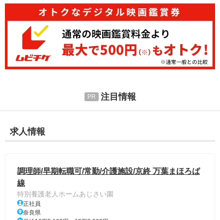
注目情報
求人情報
調理師/早期転職可/常勤/介護施設/京終 万葉まほろば
線
特別養護老人ホームあじさい園
正社員
奈良県