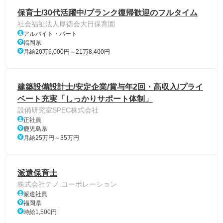
保育士/30代活躍中/ブランク復帰歓迎のフルタイム
社会福祉法人厚徳会大日保育園
アルバイト・パート
福岡県
月給20万6,000円～21万8,400円
建築設備設計士/安定企業/賞与年2回・高収入/プライ
ベート充実「しっかりサポート体制」
設備研究室SPEC株式会社
正社員
鹿児島県
月給25万円～35万円
派遣保育士
株式会社テノ.コーポレーション
派遣社員
福岡県
時給1,500円